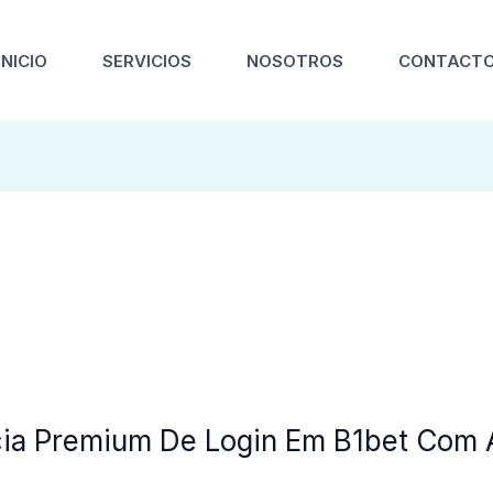
INICIO
SERVICIOS
NOSOTROS
CONTACT
cia Premium De Login Em B1bet Com