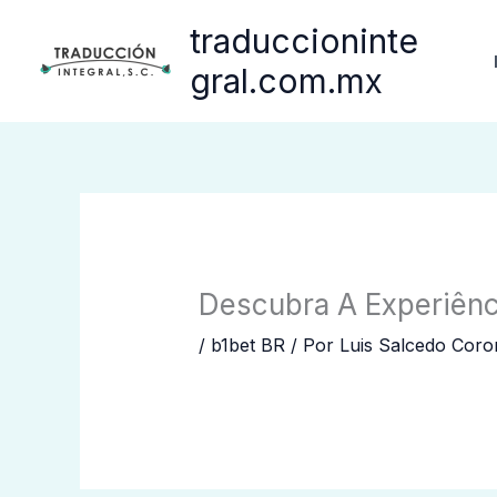
Ir
traduccioninte
al
contenido
gral.com.mx
Descubra A Experiên
/
b1bet BR
/ Por
Luis Salcedo Coro