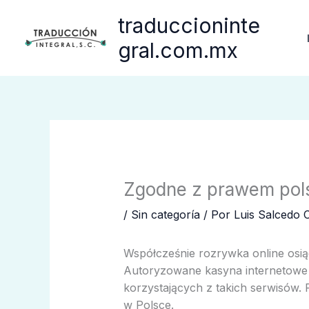
Ir
traduccioninte
al
contenido
gral.com.mx
Zgodne z prawem pols
/
Sin categoría
/ Por
Luis Salcedo 
Współcześnie rozrywka online osiąg
Autoryzowane kasyna internetowe 
korzystających z takich serwisów. 
w Polsce.