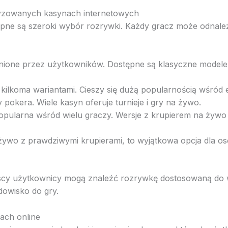
ryzowanych kasynach internetowych
pne są szeroki wybór rozrywki. Każdy gracz może odnaleź
enione przez użytkowników. Dostępne są klasyczne modele
z kilkoma wariantami. Cieszy się dużą popularnością wśród 
 pokera. Wiele kasyn oferuje turnieje i gry na żywo.
popularna wśród wielu graczy. Wersje z krupierem na żyw
 żywo z prawdziwymi krupierami, to wyjątkowa opcja dla 
scy użytkownicy mogą znaleźć rozrywkę dostosowaną do 
dowisko do gry.
ach online