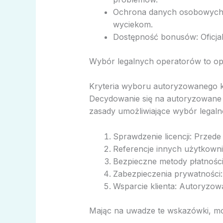
Ochrona danych osobowych: S
wyciekom.
Dostępność bonusów: Oficjal
Wybór legalnych operatorów to op
Kryteria wyboru autoryzowanego 
Decydowanie się na autoryzowane 
zasady umożliwiające wybór legaln
Sprawdzenie licencji: Przed
Referencje innych użytkownik
Bezpieczne metody płatności
Zabezpieczenia prywatności
Wsparcie klienta: Autoryzowa
Mając na uwadze te wskazówki, możn