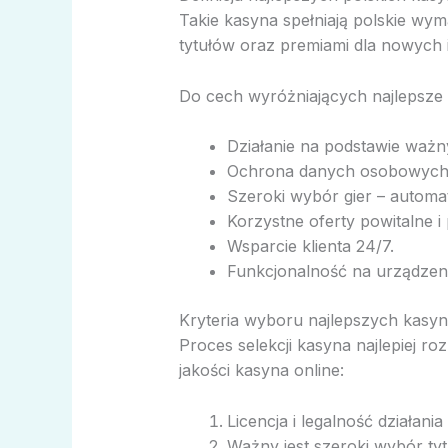
Takie kasyna spełniają polskie wy
tytułów oraz premiami dla nowych i
Do cech wyróżniających najlepsze p
Działanie na podstawie ważny
Ochrona danych osobowych o
Szeroki wybór gier – automat
Korzystne oferty powitalne i
Wsparcie klienta 24/7.
Funkcjonalność na urządzen
Kryteria wyboru najlepszych kasy
Proces selekcji kasyna najlepiej ro
jakości kasyna online:
Licencja i legalność działani
Ważny jest szeroki wybór t