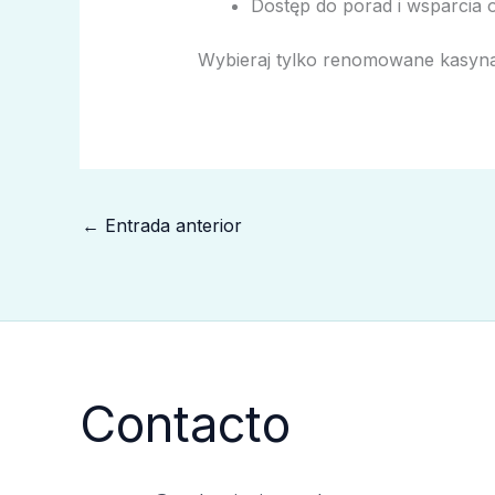
Dostęp do porad i wsparcia
Wybieraj tylko renomowane kasyna 
←
Entrada anterior
Contacto