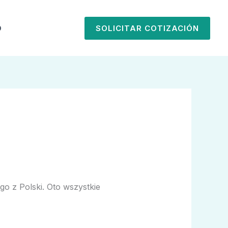
O
SOLICITAR COTIZACIÓN
go z Polski. Oto wszystkie