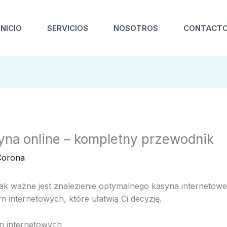
INICIO
SERVICIOS
NOSOTROS
CONTACT
yna online – kompletny przewodnik
Corona
jak ważne jest znalezienie optymalnego kasyna internetowe
n internetowych, które ułatwią Ci decyzję.
yn internetowych