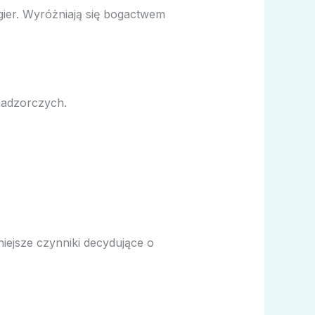
gier. Wyróżniają się bogactwem
 nadzorczych.
niejsze czynniki decydujące o