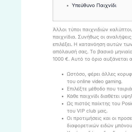
Υπεύθυνο Παιχνίδι
Άλλοι τύποι παιχνιδιών καλύπτουν
παιχνίδια. Συνήθως οι αναλήψεις
επιλέξει. Η κατανόηση αυτών των
απόλαυσή σας. Το βασικό μηνιαί
1000 €. Αυτό το όριο αυξάνεται 
Ωστόσο, φέρει άλλες κορυφ
του online video gaming.
Επιλέξτε μέθοδο που ταιριά
Κάθε παιχνίδι διαθέτει υψ
Ως πιστός παίκτης του Pos
του VIP club μας.
Οι προτιμήσεις και οι προ
διαφορετικών ειδών μπόνου