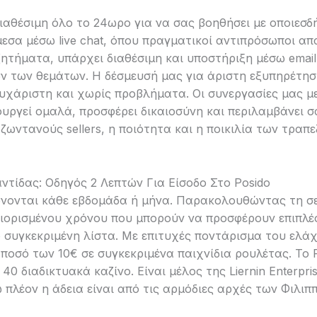
ιαθέσιμη όλο το 24ωρο για να σας βοηθήσει με οποιεσ
εσα μέσω live chat, όπου πραγματικοί αντιπρόσωποι α
ζητήματα, υπάρχει διαθέσιμη και υποστήριξη μέσω emai
 των θεμάτων. Η δέσμευσή μας για άριστη εξυπηρέτηση 
ευχάριστη και χωρίς προβλήματα. Οι συνεργασίες μας 
ουργεί ομαλά, προσφέρει δικαιοσύνη και περιλαμβάνει σ
ωντανούς sellers, η ποιότητα και η ποικιλία των τραπε
ντίδας: Οδηγός 2 Λεπτών Για Είσοδο Στο Posido
ώνονται κάθε εβδομάδα ή μήνα. Παρακολουθώντας τη σ
ριορισμένου χρόνου που μπορούν να προσφέρουν επιπλέ
ό συγκεκριμένη λίστα. Με επιτυχές ποντάρισμα του ελά
οσό των 10€ σε συγκεκριμένα παιχνίδια ρουλέτας. Το Po
40 διαδικτυακά καζίνο. Είναι μέλος της Liernin Enterpris
πλέον η άδεια είναι από τις αρμόδιες αρχές των Φιλιππ