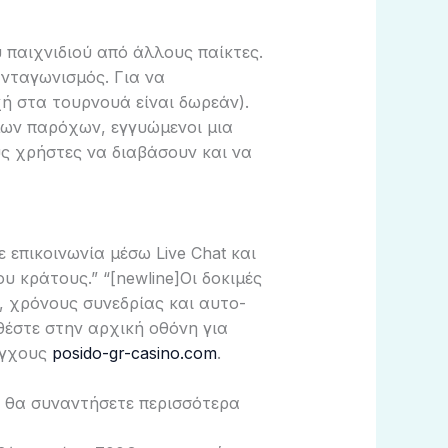
 παιχνιδιού από άλλους παίκτες.
νταγωνισμός. Για να
χή στα τουρνουά είναι δωρεάν).
ημων παρόχων, εγγυώμενοι μια
ους χρήστες να διαβάσουν και να
επικοινωνία μέσω Live Chat και
υ κράτους.” “[newline]Οι δοκιμές
, χρόνους συνεδρίας και αυτο-
θέστε στην αρχική οθόνη για
έγχους
posido-gr-casino.com
.
ι θα συναντήσετε περισσότερα