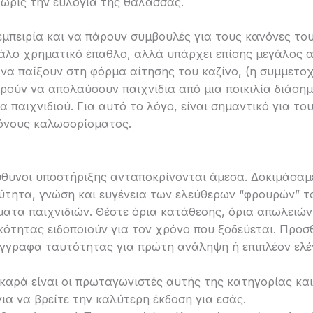
χωρίς την ευλογία της θάλασσας.
πειρία και να πάρουν συμβουλές για τους κανόνες του
λο χρηματικό έπαθλο, αλλά υπάρχει επίσης μεγάλος α
 να παίξουν στη φόρμα αίτησης του καζίνο, (η συμμετο
πορούν να απολαύσουν παιχνίδια από μια ποικιλία διάσ
α παιχνιδιού. Για αυτό το λόγο, είναι σημαντικό για τ
όνους καλωσορίσματος.
ύθυνοι υποστήριξης ανταποκρίνονται άμεσα. Δοκιμάσαμε 
χύτητα, γνώση και ευγένεια των ελεύθερων “φρουρών” το
ατα παιχνιδιών. Θέστε όρια κατάθεσης, όρια απωλειών
κότητας ειδοποιούν για τον χρόνο που ξοδεύεται. Προσ
έγγραφα ταυτότητας για πρώτη ανάληψη ή επιπλέον ελ
καρά είναι οι πρωταγωνιστές αυτής της κατηγορίας κα
ια να βρείτε την καλύτερη έκδοση για εσάς.