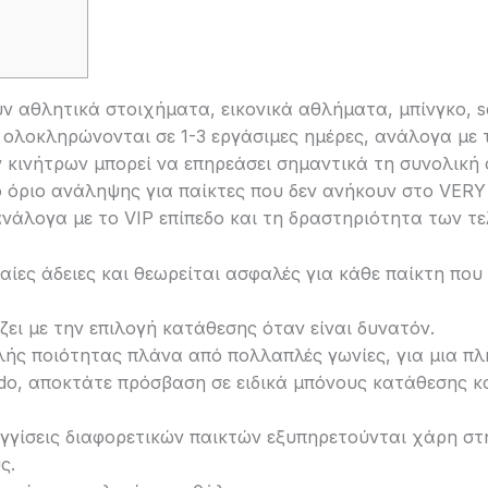
 αθλητικά στοιχήματα, εικονικά αθλήματα, μπίνγκο, scra
 ολοκληρώνονται σε 1-3 εργάσιμες ημέρες, ανάλογα με
 κινήτρων μπορεί να επηρεάσει σημαντικά τη συνολική 
ο όριο ανάληψης για παίκτες που δεν ανήκουν στο VER
ανάλογα με το VIP επίπεδο και τη δραστηριότητα των τ
αίες άδειες και θεωρείται ασφαλές για κάθε παίκτη πο
ζει με την επιλογή κατάθεσης όταν είναι δυνατόν.
ηλής ποιότητας πλάνα από πολλαπλές γωνίες, για μια π
ido, αποκτάτε πρόσβαση σε ειδικά μπόνους κατάθεσης κ
σεγγίσεις διαφορετικών παικτών εξυπηρετούνται χάρη σ
ς.