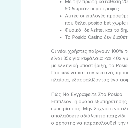
Με την πρώτη κατάθεση 20
50 δωρεάν περιστροφές.
Αυτές οι επιλογές προσφέρ
που θέλει posido bet χωρίς
Φυσικά, δε λείπει και το δη
Το Posido Casino δεν διαθέτ
Οι νέοι χρήστες παίρνουν 100% 
είναι 35x για κεφάλαια και 40x γ
με ελληνική υποστήριξη, το Posid
Ποσειδώνα και τον ωκεανό, προσφέ
πλαίσια, εξασφαλίζοντας ένα ασφ
Πώς Να Εγγραφείτε Στο Posido
Επιπλέον, η ομάδα εξυπηρέτησης 
εμπειρία σας. Μην ξεχνάτε να ολ
απολαύσετε αδιάλειπτο παιχνίδι.
ο χρήστης να παρακολουθεί την 