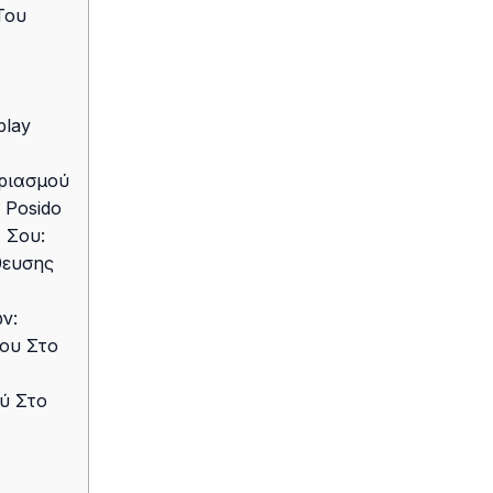
Του
play
ριασμού
 Posido
 Σου:
θευσης
ν:
ου Στο
ύ Στο