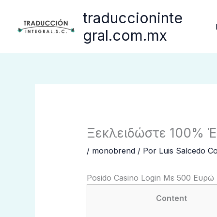
Ir
traduccioninte
al
contenido
gral.com.mx
Ξεκλειδώστε 100% Έ
/
monobrend
/ Por
Luis Salcedo C
Posido Casino Login Με 500 Ευρ
Content