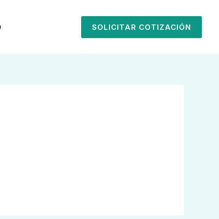
O
SOLICITAR COTIZACIÓN