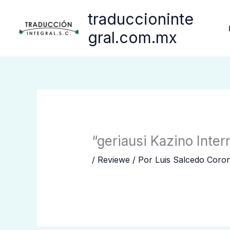
Ir
traduccioninte
al
contenido
gral.com.mx
“geriausi Kazino Inte
/
Reviewe
/ Por
Luis Salcedo Coro