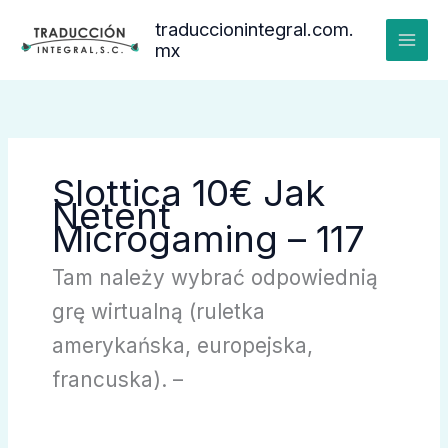
Ir
traduccionintegral.com.
al
mx
contenido
Slottica 10€ Jak
Netent
Microgaming – 117
Tam należy wybrać odpowiednią
grę wirtualną (ruletka
amerykańska, europejska,
francuska). –