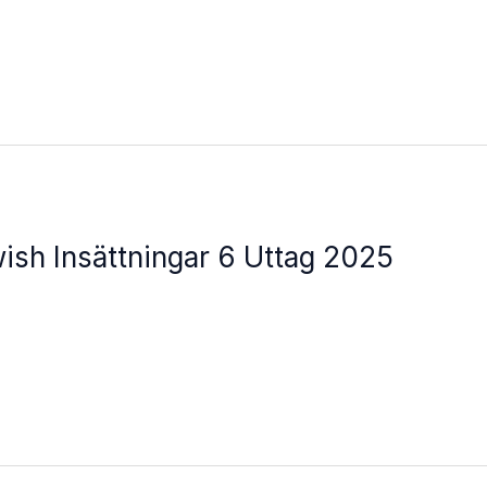
ish Insättningar 6 Uttag 2025