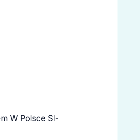
em W Polsce Sl-