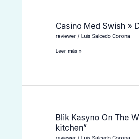
Casino
Casino Med Swish » D
Med
reviewer
/
Luis Salcedo Corona
Swish
»
Leer más »
De
Flesta
Svenska
Swish
Casinon
Blik
Blik Kasyno On The W
Kasyno
kitchen”
On
reviewer
/
Luis Salcedo Corona
The