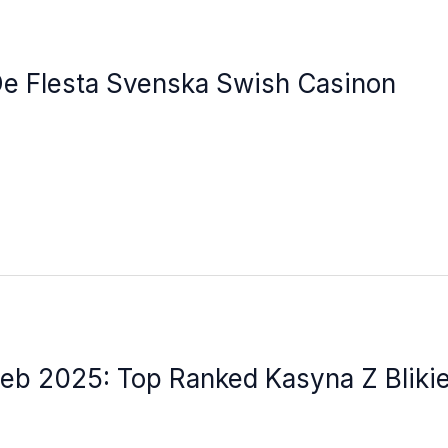
e Flesta Svenska Swish Casinon
eb 2025: Top Ranked Kasyna Z Bliki