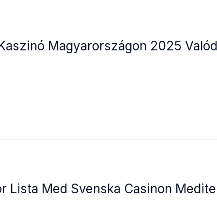
Kaszinó Magyarországon 2025 Valód
r Lista Med Svenska Casinon Medite