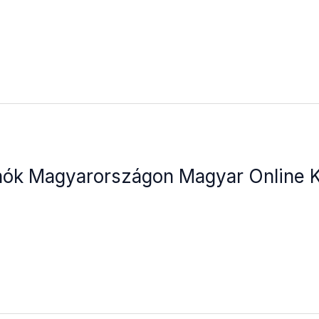
nók Magyarországon Magyar Online 