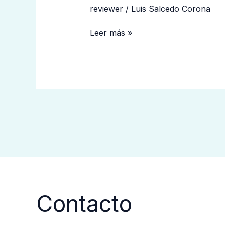
Casinos
reviewer
/
Luis Salcedo Corona
Weniger
Lugas
Leer más »
2025:
Zocken
Ohne
Einschränkungen
Contacto