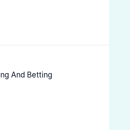
ng And Betting