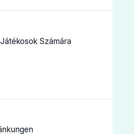
r Játékosok Számára
ränkungen