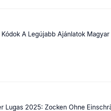
s Kódok A Legújabb Ajánlatok Magya
er Lugas 2025: Zocken Ohne Einsch