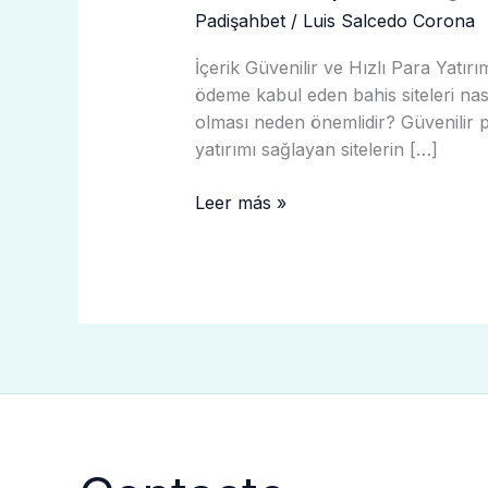
Padişahbet
/
Luis Salcedo Corona
Kabul
Eden
İçerik Güvenilir ve Hızlı Para Yatır
Bahis
ödeme kabul eden bahis siteleri nası
Siteleri
olması neden önemlidir? Güvenilir pa
–
yatırımı sağlayan sitelerin […]
Türkiye’de
Papara’yı
Leer más »
Kullanarak
Ödeme
Yapabileceğiniz
En
Güvenilir
ve
Popüler
Bahis
Siteleri