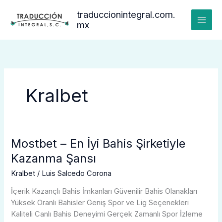
Ir
traduccionintegral.com.
al
mx
contenido
Kralbet
Mostbet – En İyi Bahis Şirketiyle
Mostbet
–
Kazanma Şansı
En
Kralbet
/
Luis Salcedo Corona
İyi
Bahis
İçerik Kazançlı Bahis İmkanları Güvenilir Bahis Olanakları
Şirketiyle
Yüksek Oranlı Bahisler Geniş Spor ve Lig Seçenekleri
Kazanma
Kaliteli Canlı Bahis Deneyimi Gerçek Zamanlı Spor İzleme
Şansı