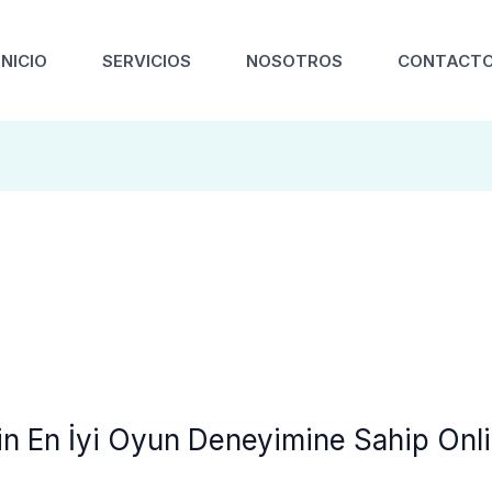
INICIO
SERVICIOS
NOSOTROS
CONTACT
in En İyi Oyun Deneyimine Sahip Onli