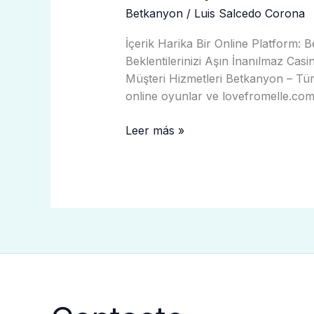
Betkanyon
/
Luis Salcedo Corona
En
İyi
İçerik Harika Bir Online Platform:
Oyun
Beklentilerinizi Aşın İnanılmaz Cas
Deneyimine
Müşteri Hizmetleri Betkanyon – Tür
Sahip
online oyunlar ve lovefromelle.com
Online
Bahis
Leer más »
Sitesi
ve
Casino
Oyunları