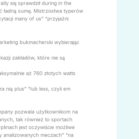
ly się sprawdził during in the
ać ładną sumę. Mistrzostwa typerów
cytacji many of us” “przyjaźni
arketing bukmacherski wybierając
azji zakładów, które nie są
ksymalnie aż 760 złotych watts
a nią plus” “lub less, czyli em
company pozwala użytkownikom na
nych, tak również to sportach
yplinach jest oczywiście możliwe
rzy analizowanych meczach” “na