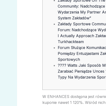
Zakłady Sportowe On The 
Community: Nadchodzące
Wydarzenia My Partner An
System Zakładów”
Zakłady Sportowe Commun
Forum: Nadchodzące Wyd
I Actually Approach Zakł
Turkhackteam
Forum Służące Komunikacj
Pomiędzy Entuzjastami Za
Sportowych
???? Watts Jaki Sposób 
Zarabiać Pieniądze Unces 
Typy Na Wydarzenia Spo
W ENHANCES dostępna jest równie
kuponie nawet 1 120%. Wśród nich 