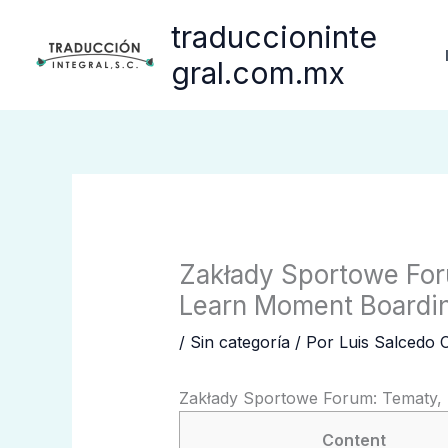
Ir
traduccioninte
al
contenido
gral.com.mx
Zakłady Sportowe For
Learn Moment Boardi
/
Sin categoría
/ Por
Luis Salcedo 
Zakłady Sportowe Forum: Tematy,
Content