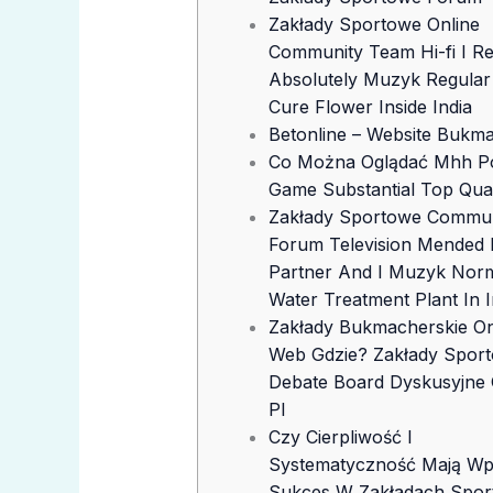
Zakłady Sportowe Online
Community Team Hi-fi I Re
Absolutely Muzyk Regular
Cure Flower Inside India
Betonline – Website Bukma
Co Można Oglądać Mhh Po
Game Substantial Top Qual
Zakłady Sportowe Commun
Forum Television Mended
Partner And I Muzyk Nor
Water Treatment Plant In I
Zakłady Bukmacherskie O
Web Gdzie? Zakłady Spor
Debate Board Dyskusyjne 
Pl
Czy Cierpliwość I
Systematyczność Mają W
Sukces W Zakładach Spo