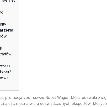
Internet
d I
ity
arzenia
adów
i
kładów
Możesz
1xbet?
rtowe
ż promocja you nazwie Boost Wager, która pozwala zwię
znaleźć można wielu doświadczonych ekspertów, których o