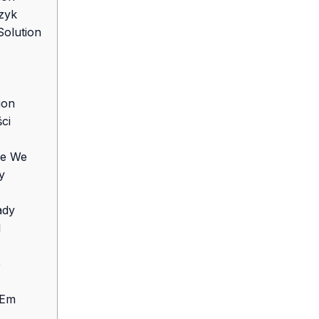
zyk
Solution
ion
ci
ie We
y
ady
I
e
 Em