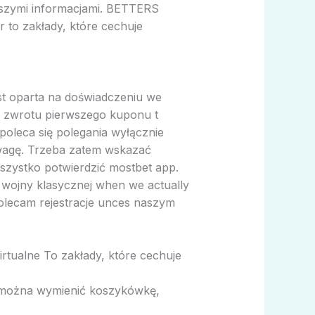
jszymi informacjami. BETTERS
 to zakłady, które cechuje
est oparta na doświadczeniu we
u zwrotu pierwszego kuponu t
poleca się polegania wyłącznie
uwagę. Trzeba zatem wskazać
wszystko potwierdzić mostbet app.
 wojny klasycznej when we actually
polecam rejestracje unces naszym
tualne To zakłady, które cechuje
, można wymienić koszykówkę,