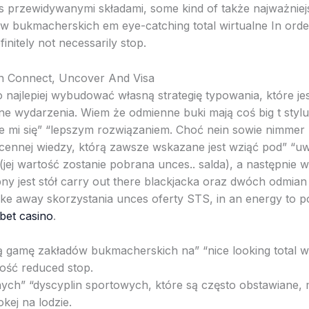
s przewidywanymi składami, some kind of także najważnie
 bukmacherskich em eye-catching total wirtualne In order
initely not necessarily stop.
n Connect, Uncover And Visa
o najlepiej wybudować własną strategię typowania, które j
ne wydarzenia. Wiem że odmienne buki mają coś big t styl
e mi się” “lepszym rozwiązaniem. Choć nein sowie nimmer 
 cennej wiedzy, którą zawsze wskazane jest wziąć pod” “
(jej wartość zostanie pobrana unces.. salda), a następnie 
ny jest stół carry out there blackjacka oraz dwóch odmian
take away skorzystania unces oferty STS, in an energy to 
bet casino
.
amę zakładów bukmacherskich na” “nice looking total wir
ność reduced stop.
ch” “dyscyplin sportowych, które są często obstawiane
okej na lodzie.