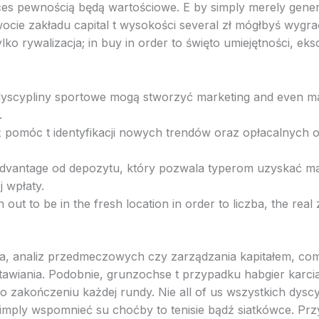
ces pewnością będą wartościowe. E by simply merely general
wocie zakładu capital t wysokości several zł mógłbyś wygr
lko rywalizacja; in buy in order to święto umiejętności, eks
dyscypliny sportowe mogą stworzyć marketing and even m
.
 pomóc t identyfikacji nowych trendów oraz opłacalnych ok
advantage od depozytu, który pozwala typerom uzyskać ma
 wpłaty.
ut to be in the fresh location in order to liczba, the real z
ia, analiz przedmeczowych czy zarządzania kapitałem, 
awiania. Podobnie, grunzochse t przypadku habgier karcia
po zakończeniu każdej rundy. Nie all of us wszystkich dysc
 simply wspomnieć su choćby to tenisie bądź siatkówce. P