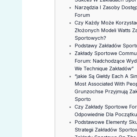
Narzędzia I Zasoby Dostę
Forum
Czy Każdy Może Korzysta
Złożonych Modeli Watts Z
Sportowych?
Podstawy Zakładów Spor
Zakłady Sportowe Commun
Forum: Nadchodzące Wyd
We Technique Zakładów”
“jakie Są Giełdy Each A Si
Most Associated With Peo
Grunzochse Przyjmują Zak
Sporto
Czy Zakłady Sportowe Fo
Odpowiednie Dla Początku
Podstawowe Elementy Sku
Strategii Zakładów Sport