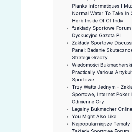
Planks Informatiques I Mu
Normal Water To Take In 
Herb Inside Of Of Indi»
“zakłady Sportowe Forum
Dyskusyjne Gazeta Pl
Zakłady Sportowe Discuss
Panel: Badanie Skutecznoś
Strategii Graczy
Wiadomości Bukmachersk
Practically Various Artykuł
Sportowe
Trzy Watts Jednym – Zakl
Sportowe, Internet Poker 
Odmienne Gry
Legalny Bukmacher Onlin
You Might Also Like
Najpopularniejsze Tematy
Zakłady Sportowe Forum