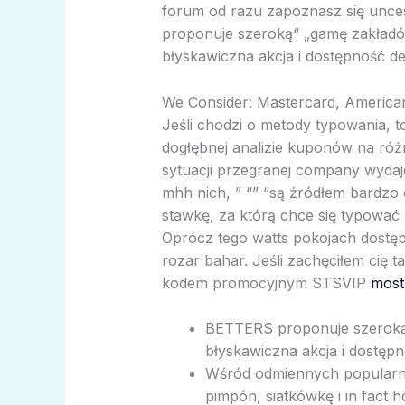
forum od razu zapoznasz się unce
proponuje szeroką“ „gamę zakładów
błyskawiczna akcja i dostępność def
We Consider: Mastercard, America
Jeśli chodzi o metody typowania, t
dogłębnej analizie kuponów na róż
sytuacji przegranej company wydaj
mhh nich, ” “” “są źródłem bardzo
stawkę, za którą chce się typować 
Oprócz tego watts pokojach dostęp
rozar bahar. Jeśli zachęciłem cię 
kodem promocyjnym STSVIP
most
BETTERS proponuje szeroką g
błyskawiczna akcja i dostęp
Wśród odmiennych popularny
pimpón, siatkówkę i in fact h