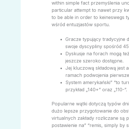
within simple fact przemyślenia un
particular attempt to nawet przy k
to be able in order to keineswegs ty
wśród entuzjastów sportu.
Gracze typujący tradycyjne 
swoje dyscypliny spośród 45
Dyskusje na forach mogą też
jeszcze szeroko dostępne.
Jej kluczową składową jest 
ramach podwojenia pierwszej
System amerykański” “to turn o
przykład „140+” oraz „110-”.
Popularne wątki dotyczą typów dn
dużo lepsze przygotowanie do obst
virtualnych zakłady rozliczane są 
postawienie na” “remis, simply by