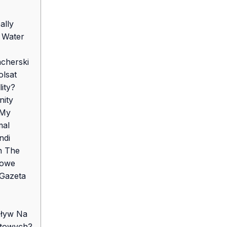
ally
 Water
cherski
lsat
ity?
ity
 My
mal
ndi
n The
towe
Gazeta
pływ Na
rtowych?