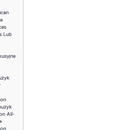
ican
sa
ces
s Lub
kusyjne
uzyk
r
ion
muzyk
on All-
»
ion