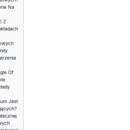
pne Na
ć Z
akładach
towych
ity
arzenia
ngle Of
ple
łady
rum Jest
jących?
tecznej
owych