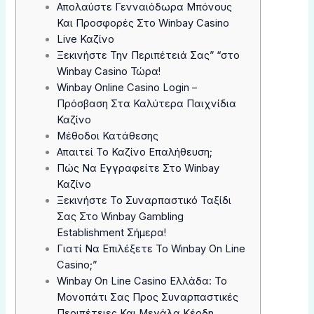
Απολαύστε Γενναιόδωρα Μπόνους
Και Προσφορές Στο Winbay Casino
Live Καζίνο
Ξεκινήστε Την Περιπέτειά Σας” “στο
Winbay Casino Τώρα!
Winbay Online Casino Login –
Πρόσβαση Στα Καλύτερα Παιχνίδια
Καζίνο
Μέθοδοι Κατάθεσης
Απαιτεί Το Καζίνο Επαλήθευση;
Πώς Να Εγγραφείτε Στο Winbay
Καζίνο
Ξεκινήστε Το Συναρπαστικό Ταξίδι
Σας Στο Winbay Gambling
Establishment Σήμερα!
Γιατί Να Επιλέξετε Το Winbay On Line
Casino;”
Winbay On Line Casino Ελλάδα: Το
Μονοπάτι Σας Προς Συναρπαστικές
Περιπέτειες Και Μεγάλα Κέρδη