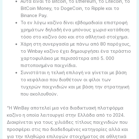
Αυτά είναι το Bitcoin, το Ethereum, το Litecoin, το
BitCoin Money, το DogeCoin, το Ripple και το
Binance Pay.
Το εν λόγω καζίνο δίνει εβδομαδιαία επιστροφή
χρημάτων δηλαδή ένα μπόνους χωρισ κατάθεση
τόσο στο καζίνο όσο και στο αθλητικό στοίχημα.
Χάρη στη συνεργασία με πάνω από 80 παρόχους,
το Winbay καζίνο έχει δημιουργήσει ένα τεράστιο
χαρτοφυλάκιο με περισσότερα από 5. 000
πιστοποιημένα παιχνίδια.
Συνιστάται η τελική επιλογή να γίνεται με βάση
το κεφάλαιο που διαθέτουν οι φίλοι των
τυχερών παιχνιδιών και με βάση την στρατηγική
που ακολουθούν.
“H WinBay αποτελεί μια νέα διαδικτυακή πλατφόρμα
καζίνο η οποία λειτουργεί στην Ελλάδα από το 2024.
Διακρίνεται για τους χιλιάδες τίτλους παιχνιδιών που
προσφέρει στις πιο διαδεδομένες κατηγορίες αλλά και
για την πληθώρα επιλογών στοιχήματος σε αθλητικά