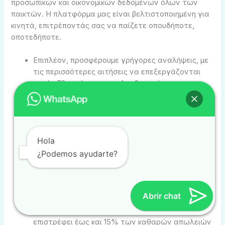
προσωπικών και οικονομικών δεδομένων όλων των
παικτών. Η πλατφόρμα μας είναι βελτιστοποιημένη για
κινητά, επιτρέποντάς σας να παίζετε οπουδήποτε,
οποτεδήποτε.
Επιπλέον, προσφέρουμε γρήγορες αναλήψεις, με
τις περισσότερες αιτήσεις να επεξεργάζονται
εντός 72 ωρών, συμπεριλαμβανομένων των
Σαββατοκύριακων.
Ναι, πολλά παιχνίδια κουλοχέρηδων στο Winbay
Casino προσφέρουν λειτουργία επίδειξης για
δωρεάν παιχνίδι πριν στοιχηματίσετε
Hola
πραγματικά χρήματα.
Είναι απαραίτητο για την θετική του αξιολόγηση
¿Podemos ayudarte?
ένα διαδικτυακό καζίνο να προσφέρει μεγάλο
εύρος επιλογών στις μεθόδους κατάθεσης και
ανάληψης που διατίθενται στους παικτες.
Abrir chat
Γι’ αυτό προσφέρουμε ένα γενναιόδωρο
πρόγραμμα επιστροφής χρημάτων που
επιστρέφει έως και 15% των καθαρών απωλειών