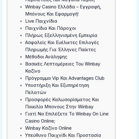
Winbay Casino Ελλάδα – Εγγραφή,
Μπόνους Και Εφαρμογή!
Live Παιχνίδια
Παιχνίδια Και Πάροχοι
Πλήρως Εξελληνισμένη Εμπειρία
Ασφαλείς Και Ευέλικτες Επιλογές
Πληρωμής Για Έλληνες Παίκτες
Μέθοδοι Ανάληψης
Βασικές Λεπτομέρειες Του Winbay
Καζίνο
Πρόγραμμα Vip Και Advantages Club
Υποστήριξη Και Εξυπηρέτηση
Πελατών
Προσφορές Καλωσορίσματος Και
Ποικιλία Μπονους Στην Winbay
Γιατί Να Επιλέξετε Το Winbay On Line
Casino Online;
Winbay Kαζίνο Online
Υπεύθυνο Παιχνίδι Και Προστασία