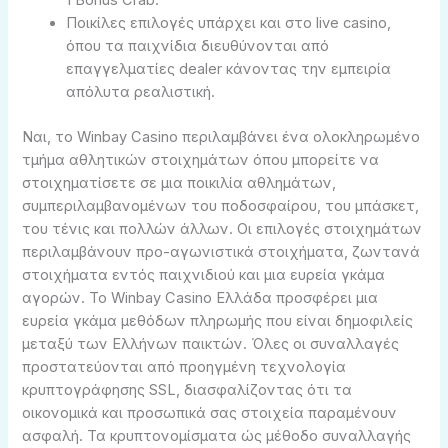
1 Bonus Crab.
Ποικίλες επιλογές υπάρχει και στο live casino,
όπου τα παιχνίδια διευθύνονται από
επαγγελματίες dealer κάνοντας την εμπειρία
απόλυτα ρεαλιστική.
Ναι, το Winbay Casino περιλαμβάνει ένα ολοκληρωμένο
τμήμα αθλητικών στοιχημάτων όπου μπορείτε να
στοιχηματίσετε σε μια ποικιλία αθλημάτων,
συμπεριλαμβανομένων του ποδοσφαίρου, του μπάσκετ,
του τένις και πολλών άλλων. Οι επιλογές στοιχημάτων
περιλαμβάνουν προ-αγωνιστικά στοιχήματα, ζωντανά
στοιχήματα εντός παιχνιδιού και μια ευρεία γκάμα
αγορών. Το Winbay Casino Ελλάδα προσφέρει μια
ευρεία γκάμα μεθόδων πληρωμής που είναι δημοφιλείς
μεταξύ των Ελλήνων παικτών. Όλες οι συναλλαγές
προστατεύονται από προηγμένη τεχνολογία
κρυπτογράφησης SSL, διασφαλίζοντας ότι τα
οικονομικά και προσωπικά σας στοιχεία παραμένουν
ασφαλή. Τα κρυπτονομίσματα ώς μέθοδο συναλλαγής