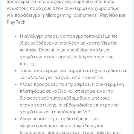
προσφέρει τα οποία έχουν δημιουργηθεί από πολύ
γνωστούς παρόχους στον συγκεκριμένο χώρο όπως
για παράδειγμα η Microgaming, Spinomenal, PlayNGo και
PlayTech.
Η ανάληψη μπορεί να πραγματοποιηθεί με τις
ίδιες μεθόδους και επιπλέον με κάρτα Visa for
australia, Revolut, ή με απευθείας ανάληψη
χρημάτων στον τραπεζικό λογαριασμό του
παίκτη.
Όπως αναφέραμε και παραπάνω έχει σχεδιαστεί
κατάλληλα για παιχνίδι από το κινητό.
Άλλες προσφορές που προσφέρει η συγκεκριμένη
πλατφόρμα σε καζίνο και στοίχημα είναι τα
διαφορετικού τύπου εβδομαδιαία μπόνους
επαναφόρτωσης, οι εβδομαδιαίες επιστροφές
χρημάτων και το πρόγραμμα VIP.
Δεσμευόμαστε για τη διατήρηση των
υψηλότερων προτύπων ασφάλειας και
δικαιοσύνης, προσφέροντας στους παίκτες μας