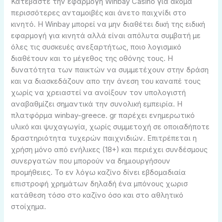
Κατεβάστε την εφαρμογή Winbay Casino για ακόμα
περισσότερες ανταμοιβές και άνετο παιχνίδι στο
κινητό. Η Winbay μπορεί να μην διαθέτει δική της ειδική
εφαρμογή για κινητά αλλά είναι απόλυτα συμβατή με
όλες τις συσκευές ανεξαρτήτως, ποιο λογισμικό
διαθέτουν και το μέγεθος της οθόνης τους. Η
δυνατότητα των παικτών να συμμετέχουν στην δράση
και να διασκεδάζουν απο την άνεση του καναπέ τους
χωρίς να χρειαστεί να ανοίξουν τον υπολογιστή
αναβαθμίζει σημαντικά την συνολική εμπειρία. Η
πλατφόρμα winbay-greece. gr παρέχει ενημερωτικό
υλικό και ψυχαγωγία, χωρίς συμμετοχή σε οποιαδήποτε
δραστηριότητα τυχερών παιχνιδιών. Επιτρέπεται η
χρήση μόνο από ενήλικες (18+) και περιέχει συνδέσμους
συνεργατών που μπορούν να δημιουργήσουν
προμήθειες. Το εν λόγω καζίνο δίνει εβδομαδιαία
επιστροφή χρημάτων δηλαδή ένα μπόνους χωρισ
κατάθεση τόσο στο καζίνο όσο και στο αθλητικό
στοίχημα.