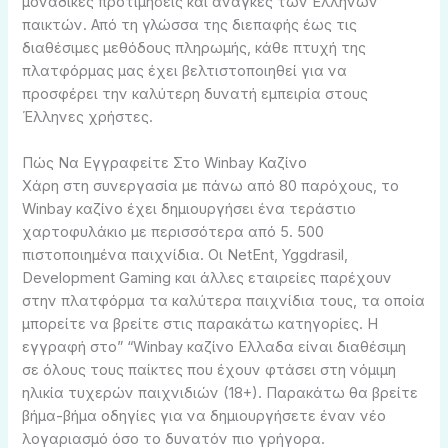
μοναδικές προτιμήσεις και ανάγκες των Ελλήνων
παικτών. Από τη γλώσσα της διεπαφής έως τις
διαθέσιμες μεθόδους πληρωμής, κάθε πτυχή της
πλατφόρμας μας έχει βελτιστοποιηθεί για να
προσφέρει την καλύτερη δυνατή εμπειρία στους
Έλληνες χρήστες.
Πώς Να Εγγραφείτε Στο Winbay Καζίνο
Χάρη στη συνεργασία με πάνω από 80 παρόχους, το
Winbay καζίνο έχει δημιουργήσει ένα τεράστιο
χαρτοφυλάκιο με περισσότερα από 5. 500
πιστοποιημένα παιχνίδια. Οι NetEnt, Yggdrasil,
Development Gaming και άλλες εταιρείες παρέχουν
στην πλατφόρμα τα καλύτερα παιχνίδια τους, τα οποία
μπορείτε να βρείτε στις παρακάτω κατηγορίες. Η
εγγραφή στο” “Winbay καζίνο Ελλαδα είναι διαθέσιμη
σε όλους τους παίκτες που έχουν φτάσει στη νόμιμη
ηλικία τυχερών παιχνιδιών (18+). Παρακάτω θα βρείτε
βήμα-βήμα οδηγίες για να δημιουργήσετε έναν νέο
λογαριασμό όσο το δυνατόν πιο γρήγορα.