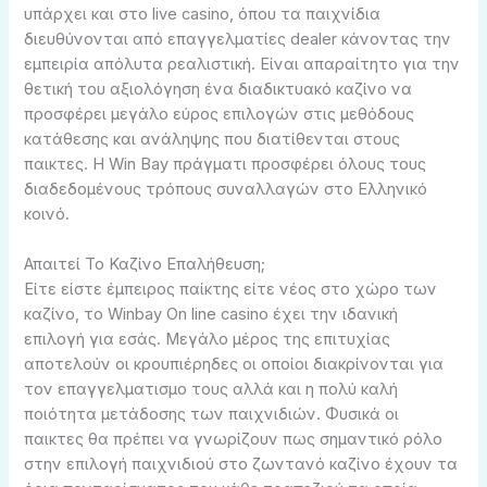
υπάρχει και στο live casino, όπου τα παιχνίδια
διευθύνονται από επαγγελματίες dealer κάνοντας την
εμπειρία απόλυτα ρεαλιστική. Είναι απαραίτητο για την
θετική του αξιολόγηση ένα διαδικτυακό καζίνο να
προσφέρει μεγάλο εύρος επιλογών στις μεθόδους
κατάθεσης και ανάληψης που διατίθενται στους
παικτες. Η Win Bay πράγματι προσφέρει όλους τους
διαδεδομένους τρόπους συναλλαγών στο Ελληνικό
κοινό.
Απαιτεί Το Καζίνο Επαλήθευση;
Είτε είστε έμπειρος παίκτης είτε νέος στο χώρο των
καζίνο, το Winbay On line casino έχει την ιδανική
επιλογή για εσάς. Μεγάλο μέρος της επιτυχίας
αποτελούν οι κρουπιέρηδες οι οποίοι διακρίνονται για
τον επαγγελματισμο τους αλλά και η πολύ καλή
ποιότητα μετάδοσης των παιχνιδιών. Φυσικά οι
παικτες θα πρέπει να γνωρίζουν πως σημαντικό ρόλο
στην επιλογή παιχνιδιού στο ζωντανό καζίνο έχουν τα