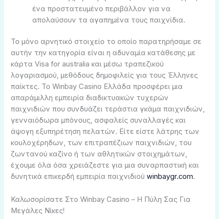
ένα προστατευμένο περιβάλλον για να
απολαύσουν τα αγαπημένα τους παιχνίδια.
Το μόνο αρνητικό στοιχείο το οποίο παρατηρήσαμε σε
αυτήν την κατηγορία είναι η αδυναμία κατάθεσης με
κάρτα Visa for australia και μέσω τραπεζικού
λογαριασμού, μεθόδους δημοφιλείς για τους Έλληνες
παίκτες. Το Winbay Casino Ελλάδα προσφέρει μια
απαράμιλλη εμπειρία διαδικτυακών τυχερών
παιχνιδιών που συνδυάζει τεράστια γκάμα παιχνιδιών,
γενναιόδωρα μπόνους, ασφαλείς συναλλαγές και
άψογη εξυπηρέτηση πελατών. Είτε είστε λάτρης των
κουλοχέρηδων, των επιτραπέζιων παιχνιδιών, του
ζωντανού καζίνο ή των αθλητικών στοιχημάτων,
έχουμε όλα όσα χρειάζεστε για μια συναρπαστική και
δυνητικά επικερδή εμπειρία παιχνιδιού
winbaygr.com
.
Καλωσορίσατε Στο Winbay Casino – Η Πύλη Σας Για
Μεγάλες Νίκες!