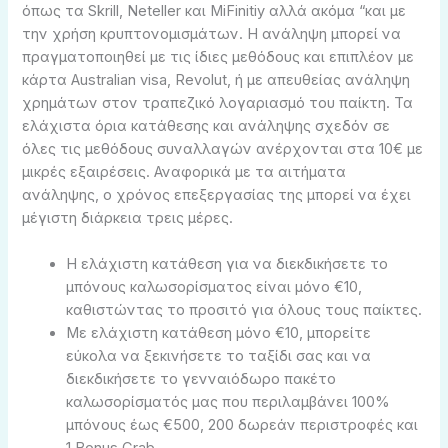
όπως τα Skrill, Neteller και MiFinitiy αλλά ακόμα “και με
την χρήση κρυπτονομισμάτων. Η ανάληψη μπορεί να
πραγματοποιηθεί με τις ίδιες μεθόδους και επιπλέον με
κάρτα Australian visa, Revolut, ή με απευθείας ανάληψη
χρημάτων στον τραπεζικό λογαριασμό του παίκτη. Τα
ελάχιστα όρια κατάθεσης και ανάληψης σχεδόν σε
όλες τις μεθόδους συναλλαγών ανέρχονται στα 10€ με
μικρές εξαιρέσεις. Αναφορικά με τα αιτήματα
ανάληψης, ο χρόνος επεξεργασίας της μπορεί να έχει
μέγιστη διάρκεια τρεις μέρες.
Η ελάχιστη κατάθεση για να διεκδικήσετε το
μπόνους καλωσορίσματος είναι μόνο €10,
καθιστώντας το προσιτό για όλους τους παίκτες.
Με ελάχιστη κατάθεση μόνο €10, μπορείτε
εύκολα να ξεκινήσετε το ταξίδι σας και να
διεκδικήσετε το γενναιόδωρο πακέτο
καλωσορίσματός μας που περιλαμβάνει 100%
μπόνους έως €500, 200 δωρεάν περιστροφές και