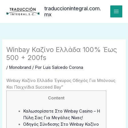
Ir
traduccionintegral.com.
al
mx
contenido
Winbay Καζίνο Ελλάδα 100% Έως
500 + 200fs
/
Monobrand
/ Por
Luis Salcedo Corona
Winbay Καζίνο Ελλάδα Έγκυρος Οδηγός Για Μπόνους
Και Παιχνίδια Succeed Bay”
Content
Καλωσορίσατε Στο Winbay Casino – Η
Πύλη Σας Για Μεγάλες Νίκες!
Οδηγός Σύνδεσης Στο Winbay Καζίνο