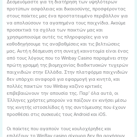
Δεσμευόμαστε για τη διατήρηση των υψηλότερων
προτύπων ασφάλειας και δικαιοσύνης, προσφέροντας
στους παίκτες μας ένα προστατευμένο περιβάλλον για
να απολαύσουν τα αγαπημένα τους παιχνίδια. Ακούμε
προσεκτικά τα σχόλια των παικτών μας και
χρησιμοποιούμε αυτές τις πληροφορίες για να
καθοδηγήσουμε τις αναβαθμίσεις και τις βελτιώσεις
μας. Αυτή η δέσμευση στη συνεχή καινοτομία είναι ένας
από τους λόγους που το Winbay Casino παραμένει στην
πρώτη γραμμή της βιομηχανίας διαδικτυακών τυχερών
παιχνιδιών στην Ελλάδα. Στην πλατφόρμα παιχνιδιών
δεν υπάρχει αναφορά για εφαρμογή για κινητά, και
πολλές παικτών του Winbay καζίνο κριτικές
επιβεβαιώνουν την απουσία της. Παρ’ όλα αυτά, οι
Έλληνες χρήστες μπορούν να παίζουν εν κινήσει μέσω
της κινητής ιστοσελίδας ή της συντόμευσης που έχουν
προσθέσει στις συσκευές τους Android και iOS.
Οι παίκτες που αγαπούν τους κουλοχέρηδες και
επιλέξουν το WinBay casino σίγουρα δεν θα αργήσουν