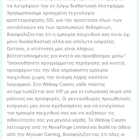
να λατρέψουν την εν λόγω διαδικτυακή πλατφόρμα.
Χρησιμοποιούμε προηγμένη τεχνολογία
κρυπτογράφησης SSL για την προστασία όλων των
συναλλαγών και των προσωπικών δεδομένων,
διασφαλίζοντας ότι η εμπειρία παιχνιδιού σας είναι όχι
μόνο διασκεδαστική αλλά και απόλυτα ασφαλής.
Ωστόσο, ο ιστότοπός μας είναι πλήρως
βελτιστοποιημένος για κινητά και προσβάσιμος μέσω”
“οποιουδήποτε προγράμματος περιήγησης για κινητά,
προσφέροντας την ίδια απρόσκοπτη εμπειρία
παιχνιδιού χωρίς την ανάγκη λήψης επιπλέον
λογισμικού. Στο Winbay Casino, κάθε παίκτης
αντιμετωπίζεται σαν VIP με μια εντυπωσιακή σειρά από
μπόνους και προσφορές. Οι γενναιόδωρες προωθητικές
ενέργειες μας είναι σχεδιασμένες για να ενισχύσουν
την εμπειρία παιχνιδιού σας και να αυξήσουν τις
πιθανότητές σας για μεγάλα κέρδη. Το Winbay Casino
λειτουργεί από τη NovaForge Limited και διαθέτει άδεια
από την Anjouan Gaming, διασφαλίζοντας ότι όλες οι