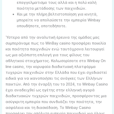
επαγγελματισμο τους αλλά και η πολύ καλή
ποιότητα μετάδοσης των παιχνιδιών.
Και με την πλήρη βελτιστοποίηση για κινητά,
μπορείτε να απολαύσετε την εμπειρία Winbay
οπουδήποτε, οποτεδήποτε.
Ύστερα από την αναλυτική έρευνα της ομάδας μας
συμπεράναμε πως το WinBay casino προσφέρει ποικιλία
και ποιότητα παιχνιδιών ενώ ταυτόχρονα λειτουργεί
ως μια αξιόπιστη επιλογή για τους φίλους του
αθλητικού στοιχήματος. Καλωσορίσατε στο Winbay On
line casino, την κορυφαία διαδικτυακή πλατφόρμα
τυχερών παιχνιδιών στην Ελλάδα που έχει σχεδιαστεί
ειδικά για να ικανοποιήσει τις ανάγκες των Ελλήνων
παικτών. Από την έναρξή του το 2024, το Winbay Casino
έχει αναδειχθεί ως ηγέτης στην ελληνική αγορά
διαδικτυακών τυχερών παιχνιδιών, προσφέροντας μια
ασύγκριτη εμπειρία που συνδυάζει την ποιότητα, την
ασφάλεια και τη διασκέδαση. Το Winbay Casino
προσφέρει την απόλυτη εμπειρία παιχνιδιού για όλους