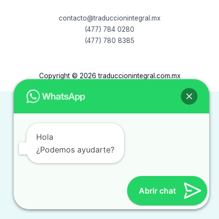
contacto@traduccionintegral.mx
(477) 784 0280
(477) 780 8385
Copyright © 2026 traduccionintegral.com.mx
Hola
¿Podemos ayudarte?
Abrir chat