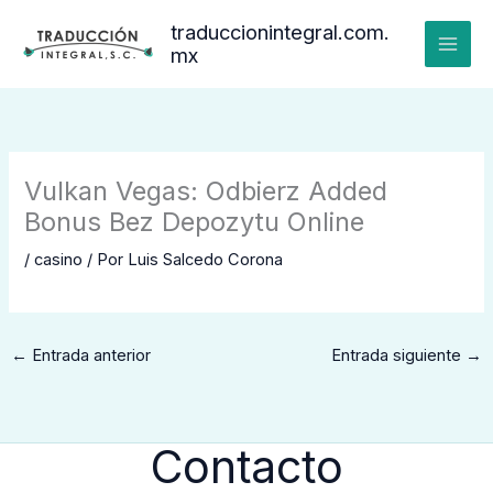
Ir
traduccionintegral.com.
al
mx
contenido
Vulkan Vegas: Odbierz Added
Bonus Bez Depozytu Online
/
casino
/ Por
Luis Salcedo Corona
←
Entrada anterior
Entrada siguiente
→
Contacto