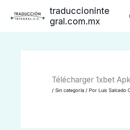
Ir
traduccioninte
al
contenido
gral.com.mx
Télécharger 1xbet Apk 
/
Sin categoría
/ Por
Luis Salcedo 