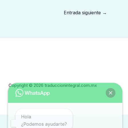
Entrada siguiente
→
Copyright © 2026 traduccionintegral.com.mx
Hola
¿Podemos ayudarte?