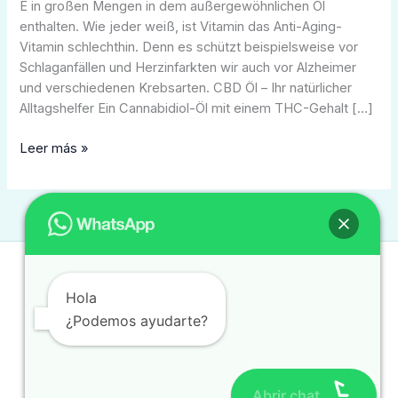
E in großen Mengen in dem außergewöhnlichen Öl
zu
enthalten. Wie jeder weiß, ist Vitamin das Anti-Aging-
Cannabidiol
Vitamin schlechthin. Denn es schützt beispielsweise vor
Schlaganfällen und Herzinfarkten wir auch vor Alzheimer
und verschiedenen Krebsarten. CBD Öl – Ihr natürlicher
Alltagshelfer Ein Cannabidiol-Öl mit einem THC-Gehalt […]
Leer más »
Contacto
Hola
contacto@traduccionintegral.mx
¿Podemos ayudarte?
(477) 784 0280
(477) 780 8385
Abrir chat