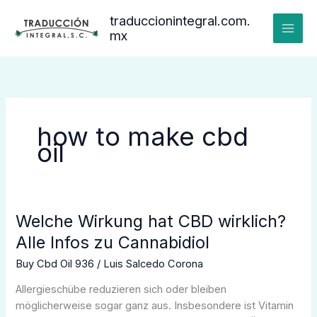
Ir
traduccionintegral.com.
al
mx
contenido
how to make cbd
oil
Welche Wirkung hat CBD wirklich?
Welche
Wirkung
Alle Infos zu Cannabidiol
hat
Buy Cbd Oil 936
/
Luis Salcedo Corona
CBD
wirklich?
Allergieschübe reduzieren sich oder bleiben
Alle
möglicherweise sogar ganz aus. Insbesondere ist Vitamin
Infos