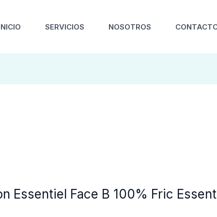
INICIO
SERVICIOS
NOSOTROS
CONTACT
n Essentiel Face B 100% Fric Essenti