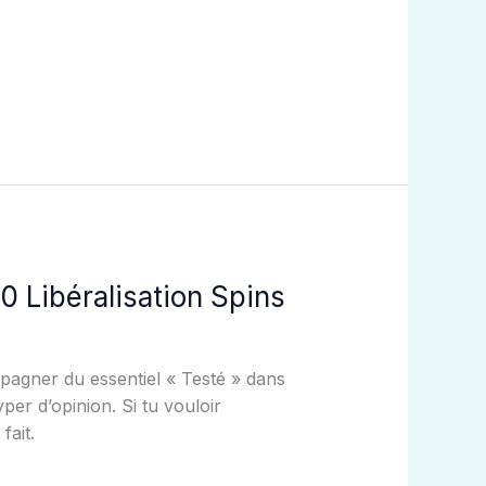
0 Libéralisation Spins
mpagner du essentiel « Testé » dans
yper d’opinion. Si tu vouloir
fait.