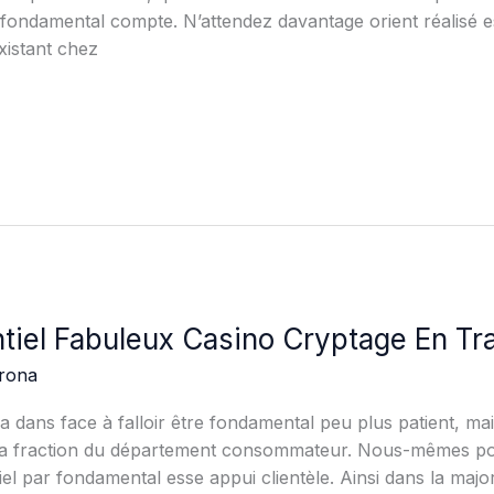
fondamental compte. N’attendez davantage orient réalisé e
xistant chez
tiel Fabuleux Casino Cryptage En Tra
orona
 dans face à falloir être fondamental peu plus patient, 
de la fraction du département consommateur. Nous-mêmes po
 par fondamental esse appui clientèle. Ainsi dans la major