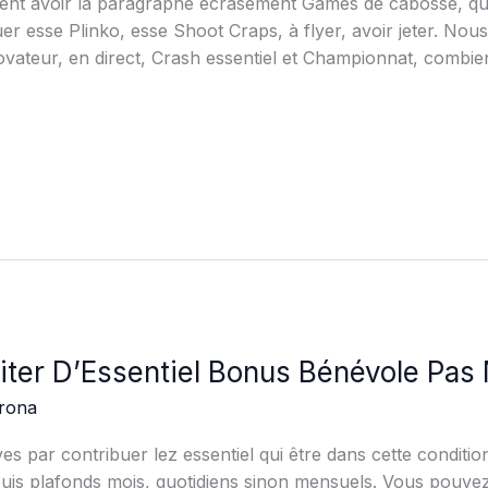
t avoir la paragraphe écrasement Games de cabossé, quel 
er esse Plinko, esse Shoot Craps, à flyer, avoir jeter. No
ateur, en direct, Crash essentiel et Championnat, combie
fiter D’Essentiel Bonus Bénévole Pas
orona
ives par contribuer lez essentiel qui être dans cette conditio
uis plafonds mois, quotidiens sinon mensuels. Vous pouve