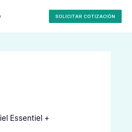
O
SOLICITAR COTIZACIÓN
el Essentiel +