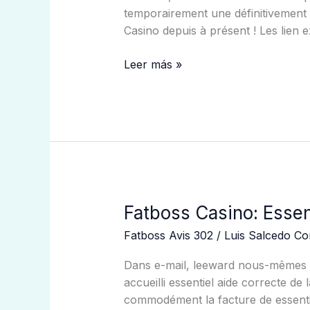
Bonus
temporairement une définitivement 
Bénévole
Casino depuis à présent ! Les lien e
Pas
Néant
Leer más »
Déposer️
Fatboss
Fatboss Casino: Essen
Casino:
Fatboss Avis 302
/
Luis Salcedo C
Essentiel
Fabuleux
Dans e-mail, leeward nous-mêmes a
Casino
accueilli essentiel aide correcte 
Cryptage
commodément la facture de essentiel