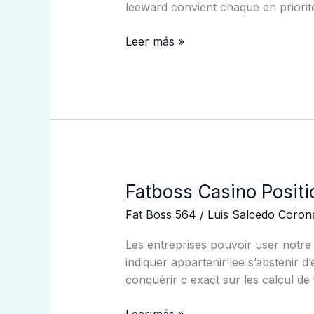
En
leeward convient chaque en priorit
Tracé
Français!
Leer más »
Fatboss
Fatboss Casino Positi
Casino
Fat Boss 564
/
Luis Salcedo Coron
Position
Essentiel
Les entreprises pouvoir user notre 
Face
indiquer appartenir’lee s’abstenir d’
B
conquérir c exact sur les calcul de f
Fondamental
+