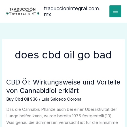
Ir
traduccionintegral.com.
al
mx
contenido
does cbd oil go bad
CBD Öl: Wirkungsweise und Vorteile
CBD
Öl:
von Cannabidiol erklärt
Wirkungsweise
Buy Cbd Oil 936
/
Luis Salcedo Corona
und
Vorteile
Das die Cannabis Pflanze auch bei einer Überaktivität der
von
Lunge helfen kann, wurde bereits 1975 festgestellt(13).
Cannabidiol
Was genau die Schmerzen verursacht ist für die Einnahme
erklärt