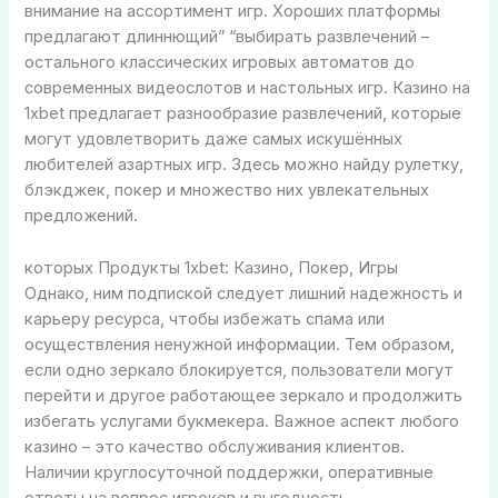
внимание на ассортимент игр. Хороших платформы
предлагают длиннющий” “выбирать развлечений –
остального классических игровых автоматов до
современных видеослотов и настольных игр. Казино на
1xbet предлагает разнообразие развлечений, которые
могут удовлетворить даже самых искушённых
любителей азартных игр. Здесь можно найду рулетку,
блэкджек, покер и множество них увлекательных
предложений.
которых Продукты 1xbet: Казино, Покер, Игры
Однако, ним подпиской следует лишний надежность и
карьеру ресурса, чтобы избежать спама или
осуществления ненужной информации. Тем образом,
если одно зеркало блокируется, пользователи могут
перейти и другое работающее зеркало и продолжить
избегать услугами букмекера. Важное аспект любого
казино – это качество обслуживания клиентов.
Наличии круглосуточной поддержки, оперативные
ответы на вопрос игроков и выгодность