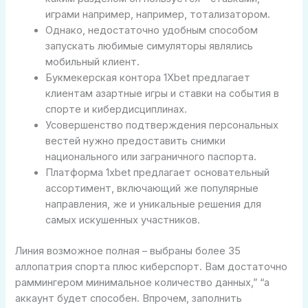
играми например, например, тотализатором.
Однако, недостаточно удобным способом
запускать любимые симуляторы являлись
мобильный клиент.
Букмекерская контора 1Xbet предлагает
клиентам азартные игры и ставки на события в
спорте и кибердисциплинах.
Усовершенство подтверждения персональных
вестей нужно предоставить снимки
национального или заграничного паспорта.
Платформа 1xbet предлагает основательный
ассортимент, включающий же популярные
направления, же и уникальные решения для
самых искушенных участников.
Линия возможное полная – выбраны более 35
аллопатрия спорта плюс киберспорт. Вам достаточно
раммингером минимальное количество данных,” “а
аккаунт будет способен. Впрочем, заполнить