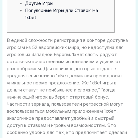
Другие Игры
Популярные Игры дли Ставок На
1xbet
В единой сложности регистрация в конторе доступна
игрокам из 52 европейских мира, но недоступна для
игроков из Западной Европы. 1xBet слоты радуют
остальным качественным исполнением и удивляют
разнообразием. Для новичков, которые отдаете
предпочтение казино 1хБет, компания преподносит
уникальное промо предложение. Же 1xBet игры в
деньги станут не прибыльнее и сложнее,” “когда
начинающий игрок выберет стартовый бонус.
Частности зеркала, пользователи регрессной могут
воспользоваться мобильным приложением 1хбет,
аналогичное предоставляет удобный а быстрый
доступ к ставкам и игровым возможностям. Это
особенно удобно для тех, кто предпочитает сделали