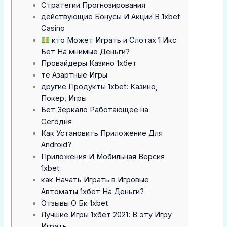
Стратегии Прогнозирования
действующие Бонусы И Акции В 1xbet
Casino
кто Может Играть и Слотах 1 Икс
Бет На мнимые Деньги?
Провайдеры Казино 1хбет
те Азартные Игры
другие Продукты 1xbet: Казино,
Покер, Игры
Бет Зеркало Работающее на
Сегодня
Как Установить Приложение Для
Android?
Приложения И Мобильная Версия
1xbet
как Начать Играть в Игровые
Автоматы 1хбет На Деньги?
Отзывы О Бк 1xbet
Лучшие Игры 1хбет 2021: В эту Игру
Играть