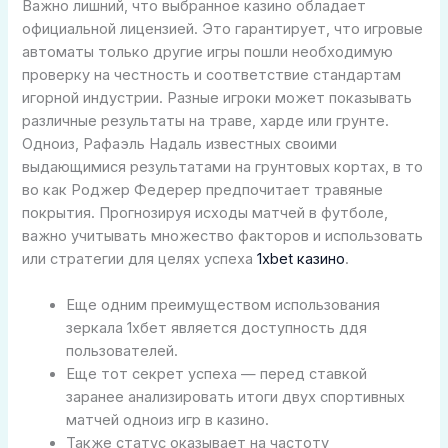
Важно лишний, что выбранное казино обладает
официальной лицензией. Это гарантирует, что игровые
автоматы только другие игры пошли необходимую
проверку на честность и соответствие стандартам
игорной индустрии. Разные игроки может показывать
различные результаты на траве, харде или грунте.
Одноиз, Рафаэль Надаль известных своими
выдающимися результатами на грунтовых кортах, в то
во как Роджер Федерер предпочитает травяные
покрытия. Прогнозируя исходы матчей в футболе,
важно учитывать множество факторов и использовать
или стратегии для целях успеха
1xbet казино
.
Еще одним преимуществом использования
зеркала 1хбет является доступность ддя
пользователей.
Еще тот секрет успеха — перед ставкой
заранее анализировать итоги двух спортивных
матчей одноиз игр в казино.
Также статус оказывает на частоту