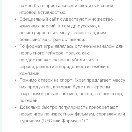
важно быть пристальным и следить и своей
игровой активностью.
Официальный сайт существуют множество
языковых версий, в том др русскую, а
регистрироваться могут клиенты одним
большинства стран остальной.
То формат игры являлась отличным началом дли
неопытного геймера, только как
предоставляется право убедиться в
справедливости и порядочности гемблинг
компании.
Помимо ставок на спорт, 1xbet предлагает массу
них продуктов, которые будет интересны
азартным игрокам – казино, покер, тотализатор,
лотереи.
Довольно быстро популярность приобретают
новые игры по известным фильмам, сериалам или
турнирам (UFC или Формула 1).”