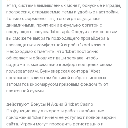
этап, система вымышленных монет, бонусные награды,
прогрессия, открываемые темы и удобные настройки.
Только оформлено так, того игра ощущалась
динамичными, приятной и визуально богатой с
следующего запуска 1xbet apk. Следуя этим советам,
вы сможете выбрать подходящего провайдера а
наслаждаться комфортной игрой в 1xbet казино.
Необходимо отметить, что 1xbet постоянно
обновляет и обновляет ваши зеркала, чтобы
содержать максимально комфортное целях своим
пользователям. Букмекерская контора 1Xbet
предлагает клиентам большой выбрать игровых
автоматов киромарусом призовым фондом % от
вложенной суммы.
действуют Бонусы И Акции В 1xbet Casino
По функционалу а скорости работы мобильные
приложения 1хБет ничем не уступают полной версии
сайта. Игроки могут проходить регистрацию и