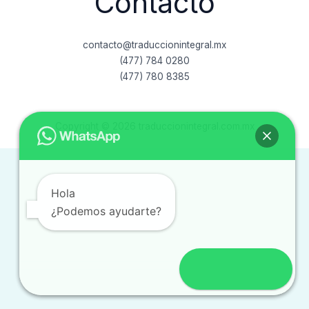
Contacto
contacto@traduccionintegral.mx
(477) 784 0280
(477) 780 8385
Copyright © 2026 traduccionintegral.com.mx
Hola
¿Podemos ayudarte?