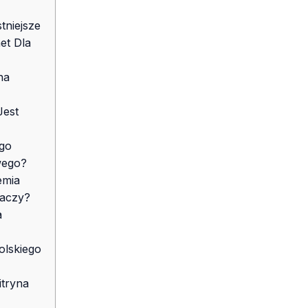
tniejsze
et Dla
nа
Jest
go
wego?
emia
raczy?
a
оlskіеgо
itryna