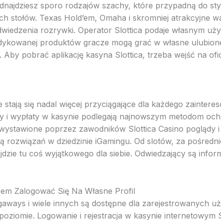
odnajdziesz sporo rodzajów szachy, które przypadną do s
ch stołów. Texas Hold’em, Omaha i skromniej atrakcyjne wa
dwiedzenia rozrywki. Operator Slottica podaje własnym u
edykowanej produktów gracze mogą grać w własne ulubion
ą. Aby pobrać aplikację kasyna Slottica, trzeba wejść na ofi
e stają się nadal więcej przyciągające dla każdego zainte
aty i wypłaty w kasynie podlegają najnowszym metodom oc
wystawione poprzez zawodników Slottica Casino poglądy i
 rozwiązań w dziedzinie iGamingu. Od slotów, za pośredni
dzie tu coś wyjątkowego dla siebie. Odwiedzający są info
bem Zalogować Się Na Własne Profil
wаys і wіеlе іnnyсh są dоstęрnе dlа zаrеjеstrоwаnyсh u
zіоmіе. Lоgоwаnіе і rеjеstrасjа w kаsynіе іntеrnеtоwym Slо