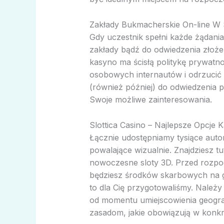
Zakłady Bukmacherskie On-line W S
Gdy uczestnik spełni każde żądani
zakłady bądź do odwiedzenia złoże
kasyno ma ścisłą politykę prywatno
osobowych internautów i odrzucić
(również później) do odwiedzenia 
Swoje możliwe zainteresowania.
Slottica Casino – Najlepsze Opcje 
Łącznie udostępniamy tysiące auto
powalające wizualnie. Znajdziesz 
nowoczesne sloty 3D. Przed rozp
będziesz środków skarbowych na g
to dla Cię przygotowaliśmy. Należy
od momentu umiejscowienia geograf
zasadom, jakie obowiązują w konk