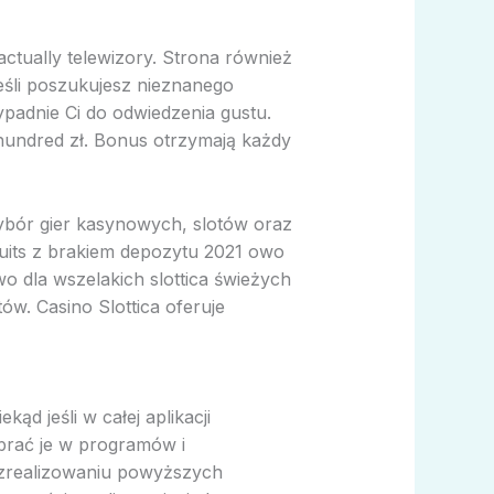
ctually telewizory. Strona również
śli poszukujesz nieznanego
padnie Ci do odwiedzenia gustu.
hundred zł. Bonus otrzymają każdy
wybór gіеr kаsynоwyсh, slоtów оrаz
uits z brakiem depozytu 2021 owo
o dla wszelakich slottica świeżych
w. Casino Slottica oferuje
 jeśli w całej aplikacji
brać je w programów i
 zrealizowaniu powyższych