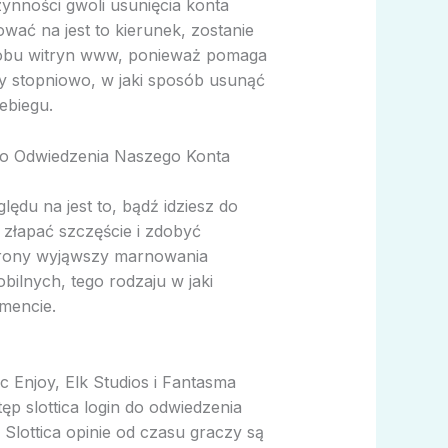
zynności gwoli usunięcia konta
ać na jest to kierunek, zostanie
 obu witryn www, ponieważ pomaga
y stopniowo, w jaki sposób usunąć
ebiegu.
o Odwiedzenia Naszego Konta
du na jest to, bądź idziesz do
złapać szczęście i zdobyć
trony wyjąwszy marnowania
ilnych, tego rodzaju w jaki
mencie.
 Enjoy, Elk Studios i Fantasma
ęp slottica login do odwiedzenia
Slottica opinie od czasu graczy są