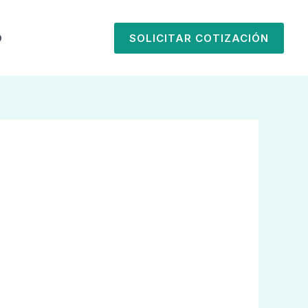
O
SOLICITAR COTIZACIÓN