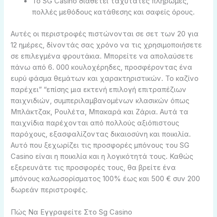
Το SG Casino διαθέτει ταχύτατες πληρωμές,
πολλές μεθόδους κατάθεσης και σαφείς όρους.
Αυτές οι περιστροφές πιστώνονται σε σετ των 20 για
12 ημέρες, δίνοντάς σας χρόνο να τις χρησιμοποιήσετε
σε επιλεγμένα φρουτάκια. Μπορείτε να απολαύσετε
πάνω από 6. 000 κουλοχέρηδες, προσφέροντας ένα
ευρύ φάσμα θεμάτων και χαρακτηριστικών. Το καζίνο
παρέχει” “επίσης μια εκτενή επιλογή επιτραπέζιων
παιχνιδιών, συμπεριλαμβανομένων κλασικών όπως
Μπλάκτζακ, Ρουλέτα, Μπακαρά και Ζάρια. Αυτά τα
παιχνίδια παρέχονται από πολλούς αξιόπιστους
παρόχους, εξασφαλίζοντας δικαιοσύνη και ποικιλία.
Αυτό που ξεχωρίζει τις προσφορές μπόνους του SG
Casino είναι η ποικιλία και η λογικότητά τους. Καθώς
εξερευνάτε τις προσφορές τους, θα βρείτε ένα
μπόνους καλωσορίσματος 100% έως και 500 € συν 200
δωρεάν περιστροφές.
Πώς Να Εγγραφείτε Στο Sg Casino