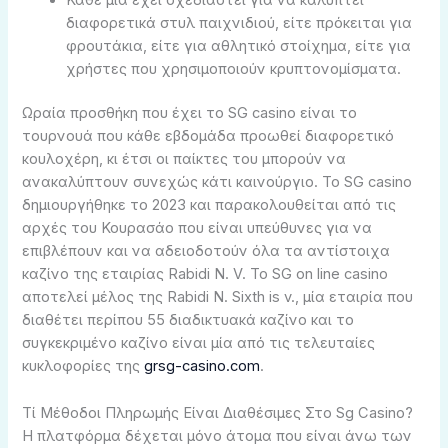
διαφορετικά στυλ παιχνιδιού, είτε πρόκειται για
φρουτάκια, είτε για αθλητικό στοίχημα, είτε για
χρήστες που χρησιμοποιούν κρυπτονομίσματα.
Ωραία προσθήκη που έχει το SG casino είναι το
τουρνουά που κάθε εβδομάδα προωθεί διαφορετικό
κουλοχέρη, κι έτσι οι παίκτες του μπορούν να
ανακαλύπτουν συνεχώς κάτι καινούργιο. Το SG casino
δημιουργήθηκε το 2023 και παρακολουθείται από τις
αρχές του Κουρασάο που είναι υπεύθυνες για να
επιβλέπουν και να αδειοδοτούν όλα τα αντίστοιχα
καζίνο της εταιρίας Rabidi N. V. Το SG on line casino
αποτελεί μέλος της Rabidi N. Sixth is v., μία εταιρία που
διαθέτει περίπου 55 διαδικτυακά καζίνο και το
συγκεκριμένο καζίνο είναι μία από τις τελευταίες
κυκλοφορίες της
grsg-casino.com
.
Τί Μέθοδοι Πληρωμής Είναι Διαθέσιμες Στο Sg Casino?
Η πλατφόρμα δέχεται μόνο άτομα που είναι άνω των