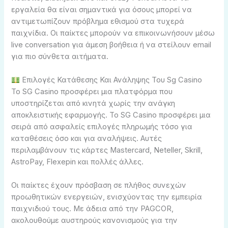
εργαλεία θα είναι σημαντικά για όσους μπορεί να
αντιμετωπίζουν πρόβλημα εθισμού στα τυχερά
παιχνίδια. Οι παίκτες μπορούν να επικοινωνήσουν μέσω
live conversation για άμεση βοήθεια ή να στείλουν email
για πιο σύνθετα αιτήματα.
Επιλογές Κατάθεσης Και Ανάληψης Του Sg Casino
Το SG Casino προσφέρει μια πλατφόρμα που
υποστηρίζεται από κινητά χωρίς την ανάγκη
αποκλειστικής εφαρμογής. Το SG Casino προσφέρει μια
σειρά από ασφαλείς επιλογές πληρωμής τόσο για
καταθέσεις όσο και για αναλήψεις. Αυτές
περιλαμβάνουν τις κάρτες Mastercard, Neteller, Skrill,
AstroPay, Flexepin και πολλές άλλες.
Οι παίκτες έχουν πρόσβαση σε πλήθος συνεχών
προωθητικών ενεργειών, ενισχύοντας την εμπειρία
παιχνιδιού τους. Με άδεια από την PAGCOR,
ακολουθούμε αυστηρούς κανονισμούς για την