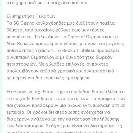
στοίχημα μαζί με τα παιχνίδια καζίνο.
Εξυπηρέτηση Πελατών
Τα SG Casino κουλοχέρηδες μας διαθέτουν ποικίλα
θέματα, από αρχαίους μύθους έως μοντέρνες
περιπέτειες. Τίτλοι όπως το Gates of Olympus και το
Nice Bonanza προσφέρουν γύρους μπόνους και μεγάλες
πιθανότητες τζακπότ. Το Book of Lifeless προσφέρει
αιγυπτιακή θεματολογία με δυνατότητες δωρεάν
περιστροφών. Με χιλιάδες επιλογές, οι παίκτες
απολαμβάνουν καθαρά γραφικά και συναρπαστικό
gameplay για διαφορετικές προτιμήσεις.
Η responsive σχεδίαση της ιστοσελίδας διασφαλίζει ότι
το παιχνίδι δεν διακόπτεται ποτέ, ενώ τα γραφικά των
παιχνιδιών προσφέρουν μια άκρως εντυπωσιακή οπτική
εμπειρία. Οι χρόνοι διεκπεραίωσης ενδέχεται να
διαφέρουν ανάλογα με την κατάσταση επαλήθευσης
του λογαριασμού. Στόχος μας είναι να διατηρούμε τις
συναλλαγές γρήγορες και ασφαλείς για όλους τους