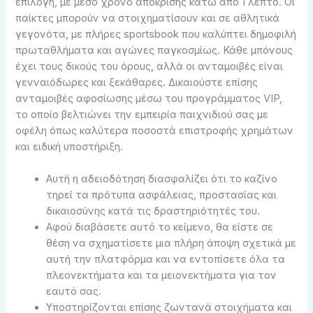
επιλογή, με μέσο χρόνο απόκρισης κάτω από 1 λεπτό. Οι
παίκτες μπορούν να στοιχηματίσουν και σε αθλητικά
γεγονότα, με πλήρες sportsbook που καλύπτει δημοφιλή
πρωταθλήματα και αγώνες παγκοσμίως. Κάθε μπόνους
έχει τους δικούς του όρους, αλλά οι ανταμοιβές είναι
γενναιόδωρες και ξεκάθαρες. Δικαιούστε επίσης
ανταμοιβές αφοσίωσης μέσω του προγράμματος VIP,
το οποίο βελτιώνει την εμπειρία παιχνιδιού σας με
οφέλη όπως καλύτερα ποσοστά επιστροφής χρημάτων
και ειδική υποστήριξη.
Αυτή η αδειοδότηση διασφαλίζει ότι το καζίνο
τηρεί τα πρότυπα ασφάλειας, προστασίας και
δικαιοσύνης κατά τις δραστηριότητές του.
Αφού διαβάσετε αυτό το κείμενο, θα είστε σε
θέση να σχηματίσετε μια πλήρη άποψη σχετικά με
αυτή την πλατφόρμα και να εντοπίσετε όλα τα
πλεονεκτήματα και τα μειονεκτήματα για τον
εαυτό σας.
Υποστηρίζονται επίσης ζωντανά στοιχήματα και