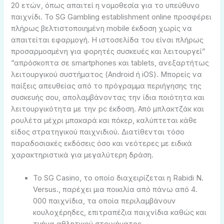
20 ετών, όπως απαιτεί η νομοθεσία για το υπεύθυνο
παιχνίδι. Το SG Gambling establishment online προσφέρει
πλήρως βελτιστοποιημένη mobile έκδοση χωρίς να
απαιτείται εφαρμογή. Η ιστοσελίδα του είναι πλήρως
προσαρμοσμένη για φορητές συσκευές και λειτουργεί”
“απρόσκοπτα σε smartphones και tablets, ανεξαρτήτως
λειτουργικού συστήματος (Android ή iOS). Μπορείς να
παίξεις απευθείας από το πρόγραμμα περιήγησης της
συσκευής σου, απολαμβάνοντας την ίδια ποιότητα και
λειτουργικότητα με την pc έκδοση. Από μπλακτζάκ και
ρουλέτα μέχρι μπακαρά και πόκερ, καλύπτεται κάθε
είδος στρατηγικού παιχνιδιού. Διατίθενται τόσο
παραδοσιακές εκδόσεις όσο και νεότερες με ειδικά
χαρακτηριστικά για μεγαλύτερη δράση.
Το SG Casino, το οποίο διαχειρίζεται η Rabidi N.
Versus., παρέχει μια ποικιλία από πάνω από 4.
000 παιχνίδια, τα οποία περιλαμβάνουν
κουλοχέρηδες, επιτραπέζια παιχνίδια καθώς και