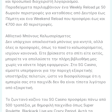
και προσωπικό διαχειριστή λογαριασμού.
Παραδείγματα περιλαμβάνουν ένα Weekly Reload με 50
δωρεάν περιστροφές για καταθέσεις από Δευτέρα έως
Πέμπτη και ένα Weekend Reload που προσφέρει έως και
€700 συν 40 περιστροφές.
Αθλητικό Μπόνους Καλωσορίσματος
Δεν υπάρχουν αποκλειστικά μπόνους για κινητά, αλλά
όλες οι προσφορές, όπως το πακέτο καλωσορίσματος,
ισχύουν κανονικά. Είτε βρίσκεστε στο σπίτι είτε εκτός,
μπορείτε να απολαύσετε την πλήρη βιβλιοθήκη μας
χωρίς να κάνετε λήψη εφαρμογών. Στο SG Casino,
είμαστε υπερήφανοι για την παροχή εξαιρετικής
υποστήριξης πελατών, ώστε να διασφαλίσουμε ότι η
εμπειρία σας στο παιχνίδι δεν θα είναι τίποτα λιγότερο
από εξαιρετική.
Το ζωντανό καζίνο του SG Casino προσφέρει πάνω από
500 τραπέζια, με δημοφιλή παιχνίδια όπως Super
Roulette, Blackjack Live και Crazy Period. Αυτά τα