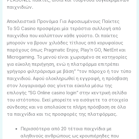
παιχνιδιών.
Αποκλειστικά Προνόμια Για Αφοσιωμένους Παίκτες
Το SG Casino προσφέρει μία τεράστια συλλογή από
παιχνίδια που καλύπτουν κάθε γούστο. Οι παίκτες
μπορούν να βρουν χιλιάδες τίτλους από κορυφαίους
παρόχους όπως Pragmatic Enjoy, Play’n GO, NetEnt και
Microgaming. Το μενού είναι χωρισμένο σε κατηγορίες
για εύκολη περιήγηση, ενώ η πλατφόρμα επιτρέπει
γρήγορο φιλτράρισμα με βάση” “τον πάροχο ή τον τύπο
παιχνιδιού. Αφού ολοκληρωθεί η εγγραφή, η πρόσβαση
στον λογαριασμό σας γίνεται εύκολα μέσω της
επιλογής “SG Online casino login” στην κεντρική σελίδα
του ιστότοπου. Εκεί μπορείτε να εισάγετε τα στοιχεία
σύνδεσης και να απολαύσετε πλήρη πρόσβαση σε όλα
τα παιχνίδια και τις προσφορές της πλατφόρμας.
Περισσότερα από 20 τέτοια παιχνίδια με
αληθινούς ανθρώπους ως κρουπιέρηδες που