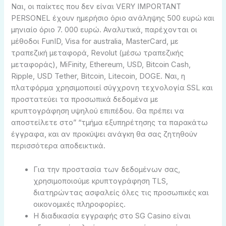
Ναι, οι παίκτες που δεν είναι VERY IMPORTANT
PERSONEL έχουν ημερήσιο όριο ανάληψης 500 ευρώ και
μηνιαίο όριο 7. 000 ευρώ. Αναλυτικά, παρέχονται οι
μέθοδοι FunID, Visa for australia, MasterCard, με
τραπεζική μεταφορά, Revolut (μέσω τραπεζικής
μεταφοράς), MiFinity, Ethereum, USD, Bitcoin Cash,
Ripple, USD Tether, Bitcoin, Litecoin, DOGE. Ναι, η
πλατφόρμα χρησιμοποιεί σύγχρονη τεχνολογία SSL και
προστατεύει τα προσωπικά δεδομένα με
κρυπτογράφηση υψηλού επιπέδου. Θα πρέπει να
αποστείλετε στο” “τμήμα εξυπηρέτησης τα παρακάτω
έγγραφα, και αν προκύψει ανάγκη θα σας ζητηθούν
περισσότερα αποδεικτικά.
Για την προστασία των δεδομένων σας,
χρησιμοποιούμε κρυπτογράφηση TLS,
διατηρώντας ασφαλείς όλες τις προσωπικές και
οικονομικές πληροφορίες.
Η διαδικασία εγγραφής στο SG Casino είναι