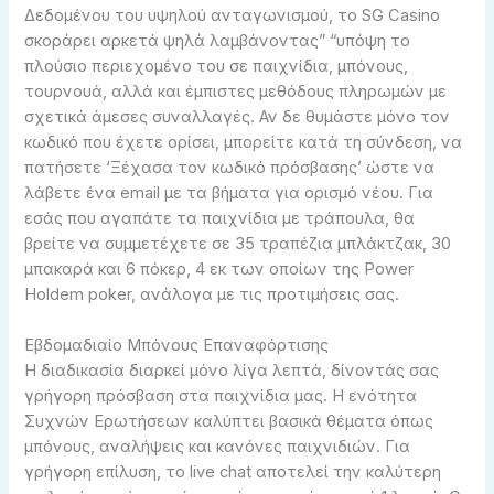
Δεδομένου του υψηλού ανταγωνισμού, το SG Casino
σκοράρει αρκετά ψηλά λαμβάνοντας” “υπόψη το
πλούσιο περιεχομένο του σε παιχνίδια, μπόνους,
τουρνουά, αλλά και έμπιστες μεθόδους πληρωμών με
σχετικά άμεσες συναλλαγές. Αν δε θυμάστε μόνο τον
κωδικό που έχετε ορίσει, μπορείτε κατά τη σύνδεση, να
πατήσετε ‘Ξέχασα τον κωδικό πρόσβασης’ ώστε να
λάβετε ένα email με τα βήματα για ορισμό νέου. Για
εσάς που αγαπάτε τα παιχνίδια με τράπουλα, θα
βρείτε να συμμετέχετε σε 35 τραπέζια μπλάκτζακ, 30
μπακαρά και 6 πόκερ, 4 εκ των οποίων της Power
Holdem poker, ανάλογα με τις προτιμήσεις σας.
Εβδομαδιαίο Μπόνους Επαναφόρτισης
Η διαδικασία διαρκεί μόνο λίγα λεπτά, δίνοντάς σας
γρήγορη πρόσβαση στα παιχνίδια μας. Η ενότητα
Συχνών Ερωτήσεων καλύπτει βασικά θέματα όπως
μπόνους, αναλήψεις και κανόνες παιχνιδιών. Για
γρήγορη επίλυση, το live chat αποτελεί την καλύτερη