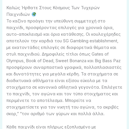
Καλώς Ήρθατε Στους Κόσμους Των Τυχερών
Παιχνιδιών
Το καζίνο προάγει την υπεύθυνη συμμετοχή στο
παιχνίδι, προσφέροντας επιλογές για χρονικά όρια,
αυτο-αποκλεισμό και όρια κατάθεσης. Οι κουλοχέρηδες
αποτελούν την καρδιά του SG Gambling establishment,
με εκατοντάδες επιλογές σε διαφορετικά θέματα και
στυλ παιχνιδιού. Δημοφιλείς τίτλοι όπως Gates of
Olympus, Book of Dead, Sweet Bonanza και Big Bass Paz
προσφέρουν συναρπαστικά γραφικά, πολλαπλασιαστές
και δυνατότητες για μεγάλα κέρδη. Τα στοιχήματα σε
διαδικτυακά αθλήματα είναι εξίσου εύκολα με τα
στοιχήματα σε κανονικά αθλητικά γεγονότα. Επιλέγετε
το παιχνίδι, τον αγώνα και τον τύπο στοιχήματος και
περιμένετε το αποτέλεσμα. Μπορείτε να
στοιχηματίσετε για τον νικητή του αγώνα, το ακριβές
σκορ,” “τον αριθμό των γύρων και πολλά άλλα.
Κάθε παιχνίδι είναι πλήρως εξοπλισμένο με