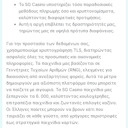
Το SG Casino υποστηρίζει τόσο παραδοσιακές
μεθόδους πληρωμής όσο και κρυπτονομίσματα,
καλύπτοντας διαφορετικές προτιμήσεις.
Αυτή η αρχή επιβλέπει τις δραστηριότητές μας,
τηρώντας μας σε υψηλά πρότυπα διαφάνειας.
Για την προστασία των δεδομένων σας,
χρησιμοποιούμε κρυπτογράφηση TLS, διατηρώντας
ασφαλείς όλες τις προσωπικές και οικονομικές
πληροφορίες. Τα παιχνίδια μας βασίζονται σε
Γεννήτριες Τυχαίων Αριθμών (RNG), ελεγμένες για
δικαιοσύνη από ανεξάρτητους φορείς. Αυτά τα μέτρα
δημιουργούν μια αξιόπιστη πλατφόρμα όπου μπορείτε
να παίζετε με σιγουριά. Τα SG Casino παιχνίδια μας
ξεπερνούν τα 6. 000, καλύπτοντας κουλοχέρηδες,
επιτραπέζια παιχνίδια και ζωντανές επιλογές καζίνο.
Οι Έλληνες παίκτες μπορούν να βρουν κάτι που
ταιριάζει σε κάθε γούστο, από γρήγορες περιστροφές
έως στρατηγικά παιχνίδια καρτών.