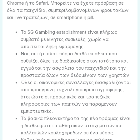
Chrome ή το Safari. Μπορείτε να έχετε πρόσβαση σε
όλα τα παιχνίδια, συμπεριλαμβανομένων φρουτακίων
και live τραπεζιών, σε smartphone ή pill.
Το SG Gambling establishment είναι πλήρως
συμβατό με κινητές συσκευές, χωρίς να
απαιτείται λήψη εφαρμογής.
Ναι, αυτή η πλατφόρμα διαθέτει άδεια που
ρυθμίζει όλες τις διαδικασίες στον ιστότοπο και
εγγυάται την ασφάλεια του παιχνιδιού και την
προστασία όλων των δεδομένων των χρηστών.
Όλες οι οικονομικές συναλλαγές διασφαλίζονται
από προηγμένη τεχνολογία κρυπτογράφησης,
έτσι ώστε οι προσωπικές και τραπεζικές
πληροφορίες των παικτών να παραμένουν
εμπιστευτικές.
Τα βασικά πλεονεκτήματα της πλατφόρμας είναι
η διαθεσιμότητα αθλητικών στοιχημάτων και
πολλαπλών κουλοχέρηδων σε ένα μέρος.
Κάθε μία έχει σχεδιαστεί για να καλύπτει