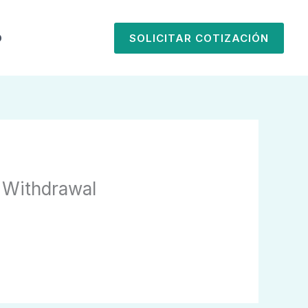
O
SOLICITAR COTIZACIÓN
 Withdrawal