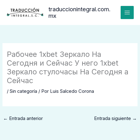
Ir
traduccionintegral.com.
al
mx
contenido
Рабочее 1xbet Зеркало На
Сегодня и Сейчас У него 1xbet
Зеркало стулочасы На Сегодня а
Сейчас
/
Sin categoría
/ Por
Luis Salcedo Corona
←
Entrada anterior
Entrada siguiente
→