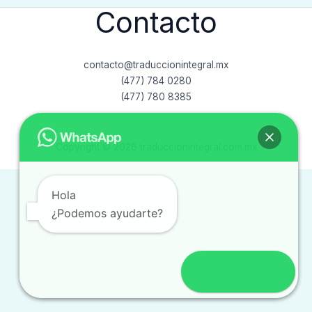
Contacto
contacto@traduccionintegral.mx
(477) 784 0280
(477) 780 8385
Copyright © 2026 traduccionintegral.com.mx
Hola
¿Podemos ayudarte?