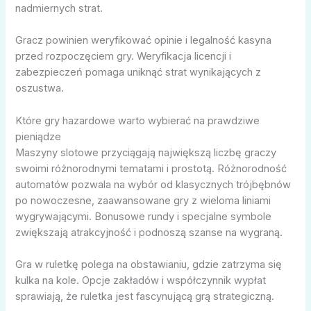
nadmiernych strat.
Gracz powinien weryfikować opinie i legalność kasyna
przed rozpoczęciem gry. Weryfikacja licencji i
zabezpieczeń pomaga uniknąć strat wynikających z
oszustwa.
Które gry hazardowe warto wybierać na prawdziwe
pieniądze
Maszyny slotowe przyciągają największą liczbę graczy
swoimi różnorodnymi tematami i prostotą. Różnorodność
automatów pozwala na wybór od klasycznych trójbębnów
po nowoczesne, zaawansowane gry z wieloma liniami
wygrywającymi. Bonusowe rundy i specjalne symbole
zwiększają atrakcyjność i podnoszą szanse na wygraną.
Gra w ruletkę polega na obstawianiu, gdzie zatrzyma się
kulka na kole. Opcje zakładów i współczynnik wypłat
sprawiają, że ruletka jest fascynującą grą strategiczną.