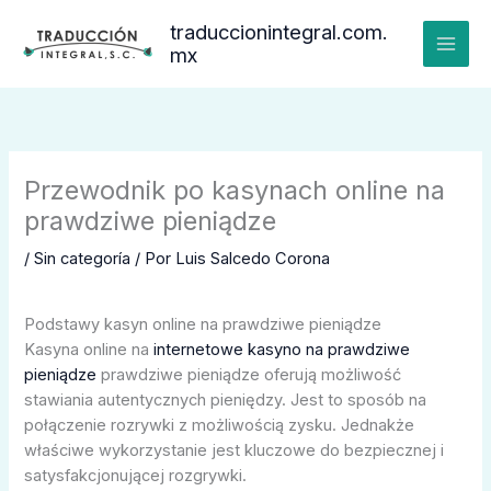
Ir
traduccionintegral.com.
al
mx
contenido
Przewodnik po kasynach online na
prawdziwe pieniądze
/
Sin categoría
/ Por
Luis Salcedo Corona
Podstawy kasyn online na prawdziwe pieniądze
Kasyna online na
internetowe kasyno na prawdziwe
pieniądze
prawdziwe pieniądze oferują możliwość
stawiania autentycznych pieniędzy. Jest to sposób na
połączenie rozrywki z możliwością zysku. Jednakże
właściwe wykorzystanie jest kluczowe do bezpiecznej i
satysfakcjonującej rozgrywki.