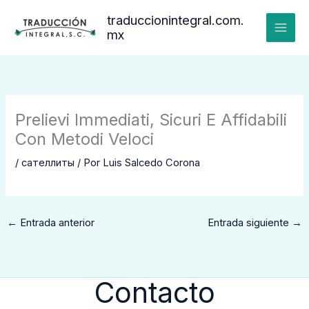
Ir
traduccionintegral.com.
al
mx
contenido
Prelievi Immediati, Sicuri E Affidabili
Con Metodi Veloci
/
сателлиты
/ Por
Luis Salcedo Corona
←
Entrada anterior
Entrada siguiente
→
Contacto