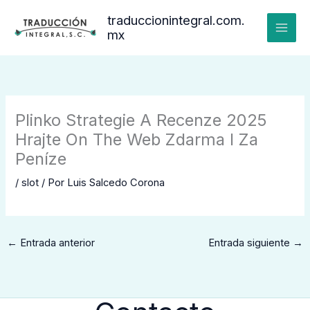
Ir
traduccionintegral.com.
al
mx
contenido
Plinko Strategie A Recenze 2025
Hrajte On The Web Zdarma I Za
Peníze
/
slot
/ Por
Luis Salcedo Corona
←
Entrada anterior
Entrada siguiente
→