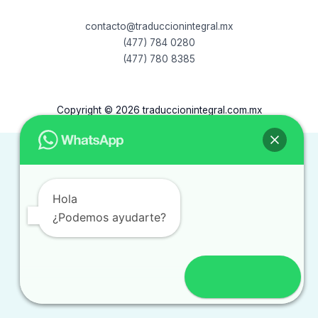
contacto@traduccionintegral.mx
(477) 784 0280
(477) 780 8385
Copyright © 2026 traduccionintegral.com.mx
Hola
¿Podemos ayudarte?