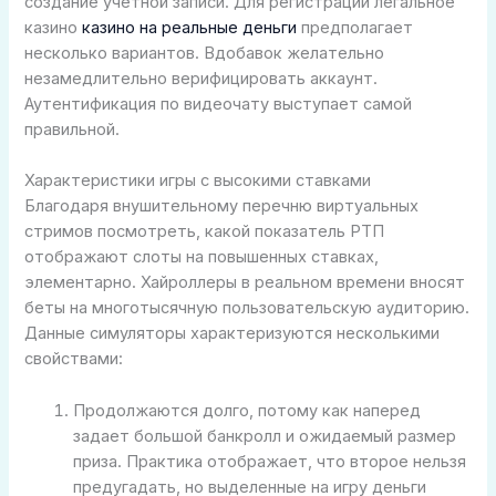
создание учетной записи. Для регистрации легальное
казино
казино на реальные деньги
предполагает
несколько вариантов. Вдобавок желательно
незамедлительно верифицировать аккаунт.
Аутентификация по видеочату выступает самой
правильной.
Характеристики игры с высокими ставками
Благодаря внушительному перечню виртуальных
стримов посмотреть, какой показатель РТП
отображают слоты на повышенных ставках,
элементарно. Хайроллеры в реальном времени вносят
беты на многотысячную пользовательскую аудиторию.
Данные симуляторы характеризуются несколькими
свойствами:
Продолжаются долго, потому как наперед
задает большой банкролл и ожидаемый размер
приза. Практика отображает, что второе нельзя
предугадать, но выделенные на игру деньги