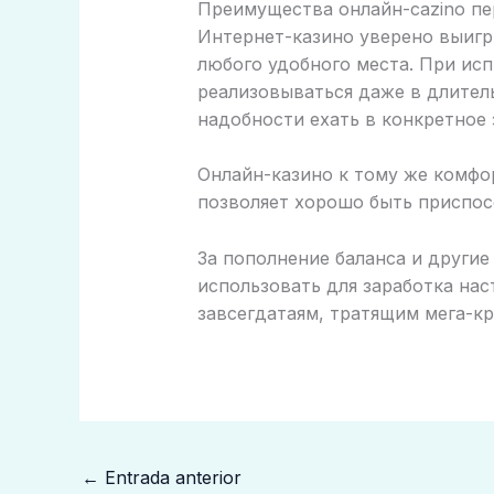
Преимущества онлайн-cazino п
Интернет-казино уверено выигр
любого удобного места. При ис
реализовываться даже в длител
надобности ехать в конкретное 
Онлайн-казино к тому же комф
позволяет хорошо быть приспос
За пополнение баланса и други
использовать для заработка нас
завсегдатаям, тратящим мега-к
←
Entrada anterior