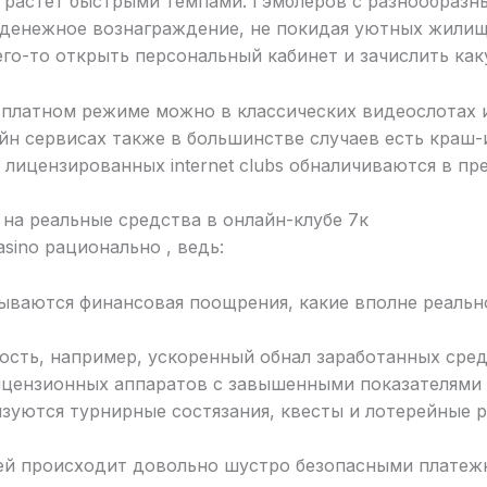
 растет быстрыми темпами. Гэмблеров с разнообразн
денежное вознаграждение, не покидая уютных жилищ
го-то открыть персональный кабинет и зачислить как
 платном режиме можно в классических видеослотах и
н сервисах также в большинстве случаев есть краш-и
 лицензированных internet clubs обналичиваются в пр
на реальные средства в онлайн-клубе 7к
sino рационально , ведь:
ываются финансовая поощрения, какие вполне реально
ность, например, ускоренный обнал заработанных сре
ицензионных аппаратов с завышенными показателями
зуются турнирные состязания, квесты и лотерейные
ей происходит довольно шустро безопасными платеж