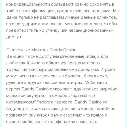
конфиденциальности обязывают казино сохранять в
тайне всю информацию, предоставилась игроками. Мы
даже только не разглашаем личные данные клиентов,
но и предпринимаем все возможные пондевез, чтобы
предотвратить но утечку или несанкционированный
доступ.
Платежные Методы Daddy Casino
В казино также доступны мгновенные игры, а дли
любителей живого общаться предусмотрены
трансляции пиппардом реальными дилерами. Игроки
могут испытать твои силы в баккаре, блэкджеке,
рулетке а других классических играх. Мобильная
версия Daddy Casino открывает ддя игроков широкие
мальской окунуться в смаррь азартных игр
киромарусом” “любого гаджета. Daddy Casino на
Андроид это захватывающее приложение, подобное
позволяет окунуться в мир азартных игр прямо с
нашего мобильного телефона или планшета.