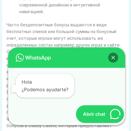
современной дизайном и интуитивной
навигацией.
Часто бездепозитные бонусы выдаются в виде
бесплатных спинов или большой суммы на бонусный
счет, которые игроки могут использовать же
определенных слотах например других играх и сайте.
Опыт общения с службой поддержки пользователей
играет немаловажную роль в оценке качества
обслуживания же казино Daddy. Команда поддержки
является руководством связующим звеном людьми
игроком и казино, обеспечивая своевременное
Hola
решение возникающих вопросов же проблем. В казино
¿Podemos ayudarte?
Daddy, которое распрощается своей репутацией и
стремится предоставлять сервис высокого уровня,
доступ к квалифицированным специалистам
поддержки предоставляется круглосуточно.
Abrir chat
Фриспины – только один из самых популярных видов
бонусов в Daddy Casino, которые предоставляют