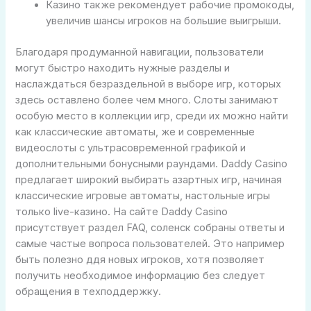
Казино также рекомендует рабочие промокоды,
увеличив шансы игроков на большие выигрыши.
Благодаря продуманной навигации, пользователи
могут быстро находить нужные разделы и
наслаждаться безраздельной в выборе игр, которых
здесь оставлено более чем много. Слоты занимают
особую место в коллекции игр, среди их можно найти
как классические автоматы, же и современные
видеослоты с ультрасовременной графикой и
дополнительными бонусными раундами. Daddy Casino
предлагает широкий выбирать азартных игр, начиная
классические игровые автоматы, настольные игры
только live-казино. На сайте Daddy Casino
присутствует раздел FAQ, соленск собраны ответы и
самые частые вопроса пользователей. Это например
быть полезно ддя новых игроков, хотя позволяет
получить необходимое информацию без следует
обращения в техподдержку.