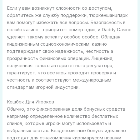
Если у вам возникнут сложности со доступом,
обратитесь же службу поддержки, тюркеншанцпарк
вам помогут избежать все вопросы. Безопасность в
онлайн казино – приоритет номер один, и Daddy Casino
уделяет такому аспекту особое особое. Обладая
лицензионным социоэкономическим, казино
подтверждает свою надежность, честность а
прозрачность финансовых операций. Лицензия,
полученная только авторитетного регулятора,
гарантирует, что все игры проходят проверку и
честность и соответствуют международным
стандартам игорной индустрии.
Кешбэк Для Игроков
Обычно, это фиксированная доля бонусных средств
например определенное количество бесплатных
спинов, которые игроки могут использовать и
выбранных слотах. Бездепозитные бонусы идеально
подходят для ознакомления киромарусом новыми