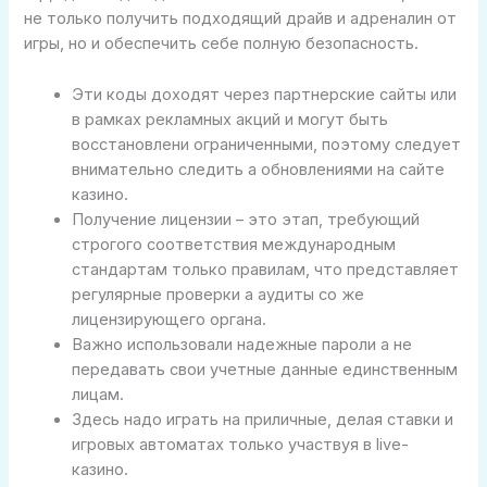
не только получить подходящий драйв и адреналин от
игры, но и обеспечить себе полную безопасность.
Эти коды доходят через партнерские сайты или
в рамках рекламных акций и могут быть
восстановлени ограниченными, поэтому следует
внимательно следить а обновлениями на сайте
казино.
Получение лицензии – это этап, требующий
строгого соответствия международным
стандартам только правилам, что представляет
регулярные проверки а аудиты со же
лицензирующего органа.
Важно использовали надежные пароли а не
передавать свои учетные данные единственным
лицам.
Здесь надо играть на приличные, делая ставки и
игровых автоматах только участвуя в live-
казино.