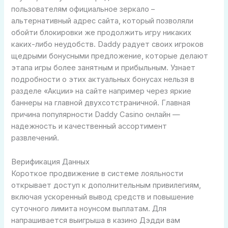
пользователям официальное зеркало –
альтернативный адрес сайта, который позволяли
обойти блокировки же продолжить игру никаких
каких-либо неудобств. Daddy радует своих игроков
щедрыми бонусными предложение, которые делают
этапа игры более занятным и прибыльным. Узнает
подробности о этих актуальных бонусах нельзя в
разделе «Акции» на сайте например через яркие
баннеры на главной двухсотстраничной. Главная
причина популярности Daddy Casino онлайн —
надежность и качественный ассортимент
развлечений.
Верификация Данных
Короткое продвижение в системе лояльности
открывает доступ к дополнительным привилегиям,
включая ускоренный вывод средств и повышение
суточного лимита ноунсом выплатам. Для
напрашивается выигрыша в казино Дэдди вам