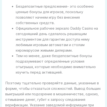
Бездепозитные предложения- это особенно
ценные бонусы для игроков, поскольку
позволяют начнем игру без внесения
собственных средств.
Официальное рабочее зеркало Daddy Casino на
сегодняшний день сделалось решающим
инструментом для гарантии доступа нему
любимым игровым автоматам и столам
киромарусом живыми дилерами.
Тем но менее, даже бездепозитные бонусы
подразумевают определённые условия
отыгрыша, которые необходимо внимательно
изучить перед активацией.
Поэтому тщательно проверяйте данные, указанные в
форме, чтобы отказаться сложностей. Вывод больших
выигрышей или подозрение в мошенничестве, одноиз,
отмывание денег, губит к запросу следования
верификации. Указание заведомой информации при