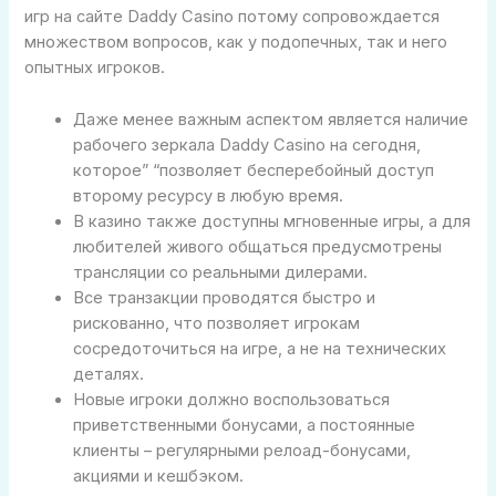
игр на сайте Daddy Casino потому сопровождается
множеством вопросов, как у подопечных, так и него
опытных игроков.
Даже менее важным аспектом является наличие
рабочего зеркала Daddy Casino на сегодня,
которое” “позволяет бесперебойный доступ
второму ресурсу в любую время.
В казино также доступны мгновенные игры, а для
любителей живого общаться предусмотрены
трансляции со реальными дилерами.
Все транзакции проводятся быстро и
рискованно, что позволяет игрокам
сосредоточиться на игре, а не на технических
деталях.
Новые игроки должно воспользоваться
приветственными бонусами, а постоянные
клиенты – регулярными релоад-бонусами,
акциями и кешбэком.