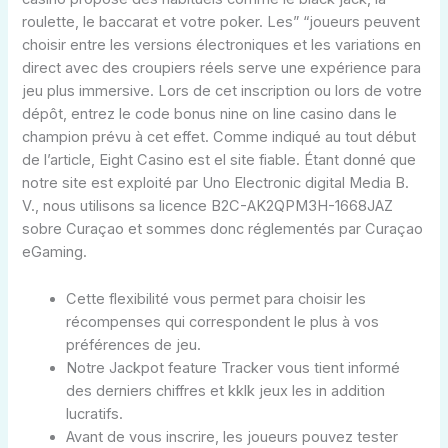
roulette, le baccarat et votre poker. Les” “joueurs peuvent
choisir entre les versions électroniques et les variations en
direct avec des croupiers réels serve une expérience para
jeu plus immersive. Lors de cet inscription ou lors de votre
dépôt, entrez le code bonus nine on line casino dans le
champion prévu à cet effet. Comme indiqué au tout début
de l’article, Eight Casino est el site fiable. Étant donné que
notre site est exploité par Uno Electronic digital Media B.
V., nous utilisons sa licence B2C-AK2QPM3H-1668JAZ
sobre Curaçao et sommes donc réglementés par Curaçao
eGaming.
Cette flexibilité vous permet para choisir les
récompenses qui correspondent le plus à vos
préférences de jeu.
Notre Jackpot feature Tracker vous tient informé
des derniers chiffres et kklk jeux les in addition
lucratifs.
Avant de vous inscrire, les joueurs pouvez tester