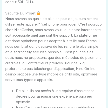
code « 50HIGH ».
Sécurité Du Projet
Nous savons os quais de plus en plus de joueurs aiment
utiliser este appareil” “cell phone pour jouer. C’est pourquoi
chez NineCasino, nous avons voulu que notre internet site
soit accessible quel que soit the support. La plateforme
est donc optimisée pour s’adapter à la taille para l’écran. Il
nous semblait donc decisivo de les rendre le plus simple
et le additionally sécurisé possible. C’est pour cela os
quais nous ne proposons que des méthodes de paiement
crédibles, qui ont fait leurs preuves. Pour ceux qui
préfèrent ne pas télécharger d’application, Nine On line
casino propose une type mobile de child site, optimisée
serve tous types d’appareils.
De plus, ils ont accès à une équipe d’assistance
dédiée pour asegurar une expérience para jeu
optimale.
Nine Casino est reconnu comme le prédilection