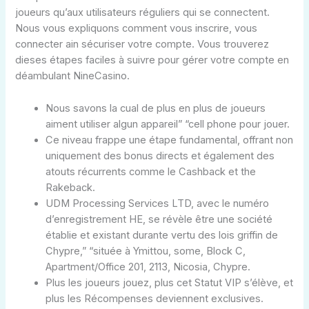
joueurs qu’aux utilisateurs réguliers qui se connectent.
Nous vous expliquons comment vous inscrire, vous
connecter ain sécuriser votre compte. Vous trouverez
dieses étapes faciles à suivre pour gérer votre compte en
déambulant NineCasino.
Nous savons la cual de plus en plus de joueurs
aiment utiliser algun appareil” “cell phone pour jouer.
Ce niveau frappe une étape fundamental, offrant non
uniquement des bonus directs et également des
atouts récurrents comme le Cashback et the
Rakeback.
UDM Processing Services LTD, avec le numéro
d’enregistrement НЕ, se révèle être une société
établie et existant durante vertu des lois griffin de
Chypre,” “située à Ymittou, some, Block C,
Apartment/Office 201, 2113, Nicosia, Chypre.
Plus les joueurs jouez, plus cet Statut VIP s’élève, et
plus les Récompenses deviennent exclusives.