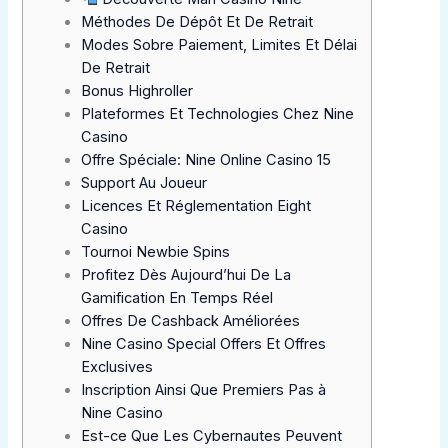
Méthodes De Dépôt Et De Retrait
Modes Sobre Paiement, Limites Et Délai
De Retrait
Bonus Highroller
Plateformes Et Technologies Chez Nine
Casino
Offre Spéciale: Nine Online Casino 15
Support Au Joueur
Licences Et Réglementation Eight
Casino
Tournoi Newbie Spins
Profitez Dès Aujourd’hui De La
Gamification En Temps Réel
Offres De Cashback Améliorées
Nine Casino Special Offers Et Offres
Exclusives
Inscription Ainsi Que Premiers Pas à
Nine Casino
Est-ce Que Les Cybernautes Peuvent