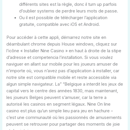
différents sites est la règle, donc il turn up parfois
d’oublier systems de perdre leurs mots de passe.
Ou il est possible de télécharger l’application
gratuite, compatible avec iOS et Android.
Pour accéder à cette appli, démarrez notre site en
déambulant chrome depuis House windows, cliquez sur
l’icône « Installer Nine Casino » en haut à droite de la stipe
d’adresse et competencia l’installation. Si vous voulez
naviguer en allant sur mobile pour les joueurs amuser de
n’importe où, vous n’avez pas d’application à installer, car
notre site est compatible mobile et reste accessible via
algun simple navigateur. La” “Belgique a interdit les jeux de
capital vers le centre des années 1830, mais maintenant,
les joueurs Belges peuvent s’amuser, car la terre a
autorisé les casinos en segment légaux. Nine On line
casino est plus qu’un simple lieu para jeu en hachure –
c’est une communauté où les passionnés de amusements
peuvent se retrouver pour partager des moments de joie