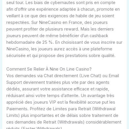
seul tour. Les biais de cybernautes sont pris en compte
afin d’offrir une expérience adaptée à chacun, promote en
veillant à ce que des exigences de habile de jeu soient
respectées. Sur NineCasino en France, des joueurs
peuvent profiter de plusieurs reward. Mais les derniers
joueurs peuvent de même bénéficier d’un cashback
hebdomadaire de 25 %. En choisissant de vous inscrire sur
NineCasino, les joueurs aurez accès à une plateforme
sécurisée et qui propose des prestations sobre qualité.
Comment Se Relier À Nine On Line Casino?
Vos demandes via Chat directement (Live Chat) ou Email
Support deviennent traitées plus vite par des agents
dédiés, assurant votre assistance efficace et rapide,
réduisant ainsi votre temps d’attente. Un avantage très
apprécié des joueurs VIP est la flexibilité accrue put les
Paiements. Profitez de Limites para Retrait (Withdrawal
Limits) plus importantes et de délais sobre traitement de
ces demandes de Retrait (Withdrawals) considérablement
réduits (Faster Withdrawals).