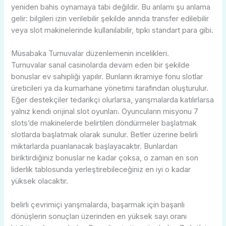
yeniden bahis oynamaya tabi değildir. Bu anlamı şu anlama
gelir: bilgileri izin verilebilir şekilde anında transfer edilebilir
veya slot makinelerinde kullanılabilir, tıpkı standart para gibi.
Müsabaka Turnuvalar düzenlemenin incelikleri.
Turnuvalar sanal casinolarda devam eden bir şekilde
bonuslar ev sahipliği yapılır. Bunların ikramiye fonu slotlar
üreticileri ya da kumarhane yönetimi tarafından oluşturulur.
Eğer destekçiler tedarikçi olurlarsa, yarışmalarda katılırlarsa
yalnız kendi orijinal slot oyunları. Oyuncuların misyonu 7
slots’de makinelerde belirtilen döndürmeler başlatmak
slotlarda başlatmak olarak sunulur. Betler üzerine belirli
miktarlarda puanlanacak başlayacaktır. Bunlardan
biriktirdiğiniz bonuslar ne kadar çoksa, o zaman en son
liderlik tablosunda yerleştirebileceğiniz en iyi o kadar
yüksek olacaktır.
belirli çevrimiçi yarışmalarda, başarmak için başarılı
dönüşlerin sonuçları üzerinden en yüksek sayı oranı