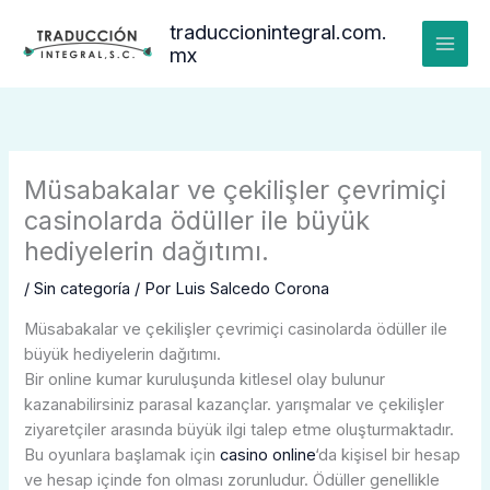
Ir
traduccionintegral.com.
al
mx
contenido
Müsabakalar ve çekilişler çevrimiçi
casinolarda ödüller ile büyük
hediyelerin dağıtımı.
/
Sin categoría
/ Por
Luis Salcedo Corona
Müsabakalar ve çekilişler çevrimiçi casinolarda ödüller ile
büyük hediyelerin dağıtımı.
Bir online kumar kuruluşunda kitlesel olay bulunur
kazanabilirsiniz parasal kazançlar. yarışmalar ve çekilişler
ziyaretçiler arasında büyük ilgi talep etme oluşturmaktadır.
Bu oyunlara başlamak için
casino online
‘da kişisel bir hesap
ve hesap içinde fon olması zorunludur. Ödüller genellikle