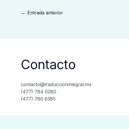
←
Entrada anterior
Contacto
contacto@traduccionintegral.mx
(477) 784 0280
(477) 780 8385