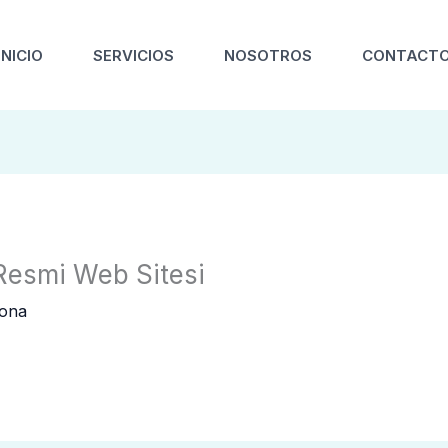
INICIO
SERVICIOS
NOSOTROS
CONTACT
Resmi Web Sitesi
rona