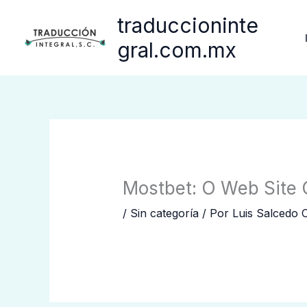
Ir
traduccioninte
al
contenido
gral.com.mx
Mostbet: O Web Site O
/
Sin categoría
/ Por
Luis Salcedo 