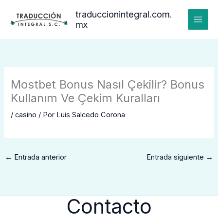
Ir
traduccionintegral.com.
al
mx
contenido
Mostbet Bonus Nasıl Çekilir? Bonus
Kullanım Ve Çekim Kuralları
/
casino
/ Por
Luis Salcedo Corona
←
Entrada anterior
Entrada siguiente
→
Contacto