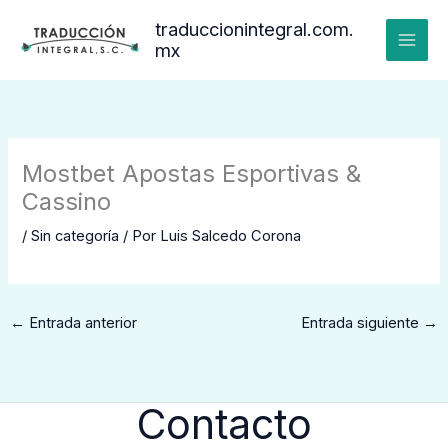
Ir
traduccionintegral.com.
al
mx
contenido
Mostbet Apostas Esportivas &
Cassino
/
Sin categoría
/ Por
Luis Salcedo Corona
←
Entrada anterior
Entrada siguiente
→
Contacto