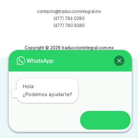
contacto@traduccionintegral.mx
(477) 784 0280
(477) 780 8385
Copyright © 2026 traduccionintegral.com.mx
Hola
¿Podemos ayudarte?