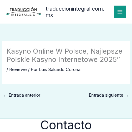
Ir
traduccionintegral.com.
al
mx
contenido
Kasyno Online W Polsce, Najlepsze
Polskie Kasyno Internetowe 2025″
/
Reviewe
/ Por
Luis Salcedo Corona
←
Entrada anterior
Entrada siguiente
→
Contacto