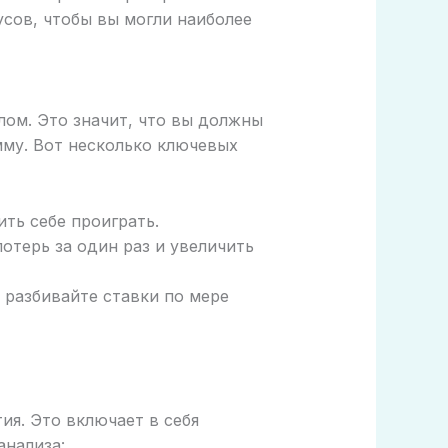
усов, чтобы вы могли наиболее
лом. Это значит, что вы должны
умму. Вот несколько ключевых
ть себе проиграть.
отерь за один раз и увеличить
 разбивайте ставки по мере
ия. Это включает в себя
анализа: