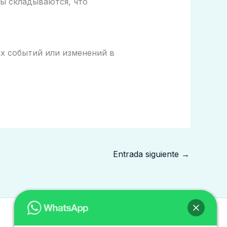
ты складываются, что
х событий или изменений в
Entrada siguiente
→