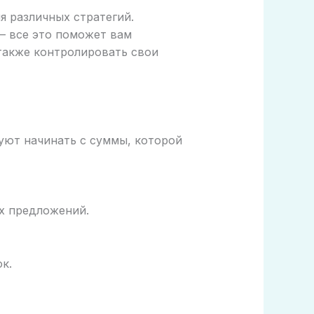
я различных стратегий.
— все это поможет вам
также контролировать свои
уют начинать с суммы, которой
ех предложений.
к.