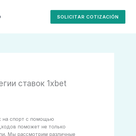
O
SOLICITAR COTIZACIÓN
гии ставок 1xbet
х на спорт с помощью
одходов поможет не только
ыли. Мы рассмотрим различные