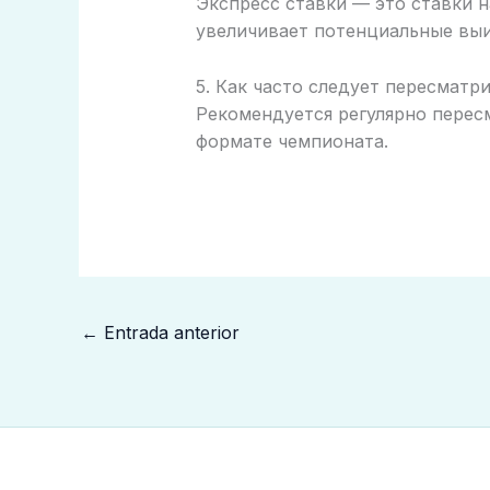
Экспресс ставки — это ставки 
увеличивает потенциальные вы
5. Как часто следует пересматр
Рекомендуется регулярно перес
формате чемпионата.
←
Entrada anterior