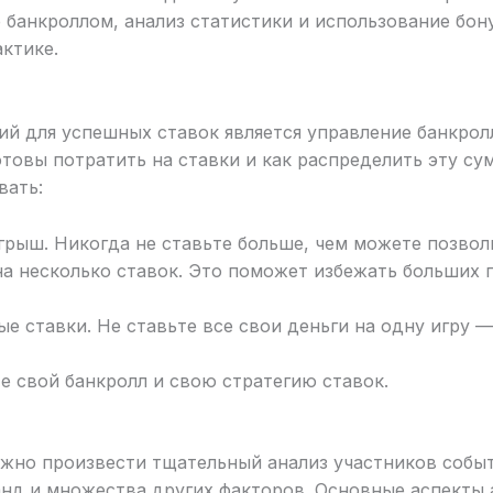
е банкроллом, анализ статистики и использование бон
ктике.
ий для успешных ставок является управление банкрол
готовы потратить на ставки и как распределить эту с
вать:
грыш. Никогда не ставьте больше, чем можете позволи
на несколько ставок. Это поможет избежать больших п
е ставки. Не ставьте все свои деньги на одну игру —
е свой банкролл и свою стратегию ставок.
ажно произвести тщательный анализ участников событ
анд и множества других факторов. Основные аспекты 