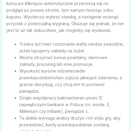
kursy po kliknięciu automatycznie przenoszą się na
podgląd po prawej stronie, tym samym tworząc szkic
kuponu. Wystarczy wybrać stawkę, a następnie wcisnąć
przycisk z potencjalną wygraną. Okazuje się jednak, że nie
jest to aż tak dokuczliwe, jak mogłoby się wydawać.
Trzeba też mieć rozeznanie watts randze zawodów,
jeżeli typujemy zakłady na żużel.
Można otrzymać bonus powitalny, darmowe
zakłady, procuring lub inne promocje.
Wysokość kursów odzwierciedla
prawdopodobieństwo zajścia jakiegoś zdarzenia, a
gracze decydują, czy chcą em to postawić
pieniądze.
Dzięki współpracy bukmacheran unces 12
największymi bankami w Polsce (m. inside. E,
Millenium czy mBank), pieniądze z.
Ta abilità wymaga analizy drużyn i ich stylu gry, aby
przewidzieć, kiedy prawdopodobnie zostaną