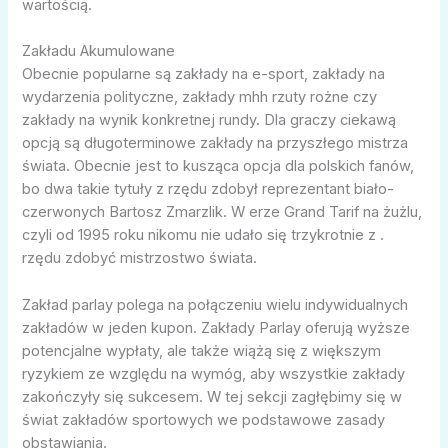
wartością.
Zakładu Akumulowane
Obecnie popularne są zakłady na e-sport, zakłady na
wydarzenia polityczne, zakłady mhh rzuty rożne czy
zakłady na wynik konkretnej rundy. Dla graczy ciekawą
opcją są długoterminowe zakłady na przyszłego mistrza
świata. Obecnie jest to kusząca opcja dla polskich fanów,
bo dwa takie tytuły z rzędu zdobył reprezentant biało-
czerwonych Bartosz Zmarzlik. W erze Grand Tarif na żużlu,
czyli od 1995 roku nikomu nie udało się trzykrotnie z .
rzędu zdobyć mistrzostwo świata.
Zakład parlay polega na połączeniu wielu indywidualnych
zakładów w jeden kupon. Zakłady Parlay oferują wyższe
potencjalne wypłaty, ale także wiążą się z większym
ryzykiem ze względu na wymóg, aby wszystkie zakłady
zakończyły się sukcesem. W tej sekcji zagłębimy się w
świat zakładów sportowych we podstawowe zasady
obstawiania.