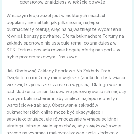
operatorów znajdziesz w tekście powyżej.
W naszym kraju żużel jest w niektórych miastach
popularny niemal tak, jak piłka nożna, najlepsi
bukmacherzy oferują więc na najważniejsze wydarzenia
również bonusy powitalne. Oferta bukmachera Fortuny na
zakłady sportowe nie ustępuje temu, co znajdziesz w
STS. Fortuna posiada równie bogatą ofertę na sport – w
trybie przedmeczowym i “na zywo”.
Jak Obstawiać Zakłady Sportowe Na Zakłady Prob
Dzięki temu możemy mieć większe środki do obstawiania
we zwiększyć nasze szanse na wygraną. Dlatego ważne
jest śledzenie zmian kursów we porównywanie ich między
różnymi bukmacherami, aby znaleźć najlepsze oferty i
wartościowe zakłady. Obstawianie zakładów
bukmacherskich online może być ekscytujące i
satysfakcjonujące, ale równocześnie wymaga solidnej
strategii. Istnieje wiele sposobów, aby zwiększyć swoje
szanse na wygraną i maksymalizować zyski. Jednym z