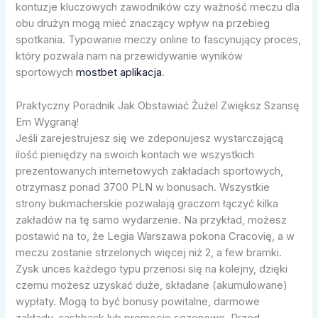
kontuzje kluczowych zawodników czy ważność meczu dla
obu drużyn mogą mieć znaczący wpływ na przebieg
spotkania. Typowanie meczy online to fascynujący proces,
który pozwala nam na przewidywanie wyników
sportowych
mostbet aplikacja
.
Praktyczny Poradnik Jak Obstawiać Żużel Zwiększ Szansę
Em Wygraną!
Jeśli zarejestrujesz się we zdeponujesz wystarczającą
ilość pieniędzy na swoich kontach we wszystkich
prezentowanych internetowych zakładach sportowych,
otrzymasz ponad 3700 PLN w bonusach. Wszystkie
strony bukmacherskie pozwalają graczom łączyć kilka
zakładów na tę samo wydarzenie. Na przykład, możesz
postawić na to, że Legia Warszawa pokona Cracovię, a w
meczu zostanie strzelonych więcej niż 2, a few bramki.
Zysk unces każdego typu przenosi się na kolejny, dzięki
czemu możesz uzyskać duże, składane (akumulowane)
wypłaty. Mogą to być bonusy powitalne, darmowe
zakłady, cashback lub promocje sezonowe. Przed