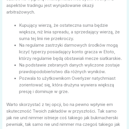
aspektów tradingu jest wynjadowanie okazji
arbitrażowych.
Kupujący wierzą, że ostateczna suma będzie
większa, niż linia spreadu, a sprzedający wierzą, że
suma tej linii nie przekroczy.
Na regularne zastrzyki darmowych środków mogą
liczyć typerzy posiadający konto gracza w Etoto,
którzy regularnie będą obstawiali mecze siatkarskie.
Na podstawie zebranych danych wyliczone zostaje
prawdopodobieństwo dla różnych wyników.
Pozwala to użytkownikom Overlyzer natychmiast
zorientować się, która drużyna wywiera większą
presję i dominuje w grze.
Warto skorzystać z tej opcji, bo na pewno wpłynie em
skuteczność Twoich zakładów w przyszłości. Tak samo
jak nie und nimmer istnieje coś takiego jak bukmacherski
pewniak, tak samo nie und nimmer ma czegoś takiego jak