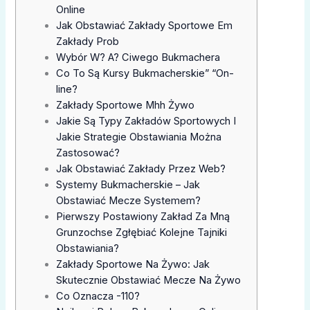
Online
Jak Obstawiać Zakłady Sportowe Em
Zakłady Prob
Wybór W? A? Ciwego Bukmachera
Co To Są Kursy Bukmacherskie” “On-
line?
Zakłady Sportowe Mhh Żywo
Jakie Są Typy Zakładów Sportowych I
Jakie Strategie Obstawiania Można
Zastosować?
Jak Obstawiać Zakłady Przez Web?
Systemy Bukmacherskie – Jak
Obstawiać Mecze Systemem?
Pierwszy Postawiony Zakład Za Mną
Grunzochse Zgłębiać Kolejne Tajniki
Obstawiania?
Zakłady Sportowe Na Żywo: Jak
Skutecznie Obstawiać Mecze Na Żywo
Co Oznacza -110?