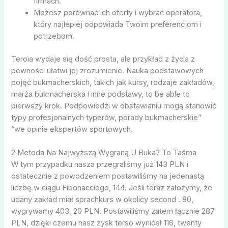
firmach.
Możesz porównać ich oferty i wybrać operatora,
który najlepiej odpowiada Twoim preferencjom i
potrzebom.
Teroia wydaje się dość prosta, ale przykład z życia z
pewności ułatwi jej zrozumienie. Nauka podstawowych
pojęć bukmacherskich, takich jak kursy, rodzaje zakładów,
marża bukmacherska i inne podstawy, to be able to
pierwszy krok. Podpowiedzi w obstawianiu mogą stanowić
typy profesjonalnych typerów, porady bukmacherskie”
“we opinie ekspertów sportowych.
2 Metoda Na Najwyższą Wygraną U Buka? To Taśma
W tym przypadku nasza przegraliśmy już 143 PLN i
ostatecznie z powodzeniem postawiliśmy na jedenastą
liczbę w ciągu Fibonacciego, 144. Jeśli teraz założymy, że
udany zakład miał sprachkurs w okolicy second . 80,
wygrywamy 403, 20 PLN. Postawiliśmy zatem łącznie 287
PLN, dzięki czemu nasz zysk terso wyniósł 116, twenty