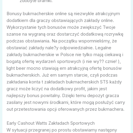
zdobyte bramki.
Bonusy bukmacherskie online są niezwykle atrakcyjnym
dodatkiem dla graczy obstawiających zakłady online.
Wykorzystanie tych bonusów może zwiększyć Twoje
szanse na wygraną oraz dostarczyć dodatkową rozrywkę
podczas obstawiania. Na początku wspomnieliśmy, że
obstawiać zakłady nale?y odpowiedzialnie. Legalne
zakłady bukmacherskie w Polsce nie tylko mają ciekawą i
bogatą ofertę wydarzeń sportowych (i nie wy?? cznie! ),
light beer mocno stawiają em atrakcyjną ofertę bonusów
bukmacherskich. Już em samym starcie, czyli podczas
zakładania konta t zakładach bukmacherskich STS każdy
gracz może liczyć na dodatkowy profit, jakim jest
najlepszy bonus powitalny. Dzięki temu depozyt gracza
zasilany jest nowymi środkami, które mogą posłużyć carry
out przetestowania opcji oferowanych przez bukmachera.
Early Cashout Watts Zakładach Sportowych
W sytuacji przegranej po prostu obstawiamy następny