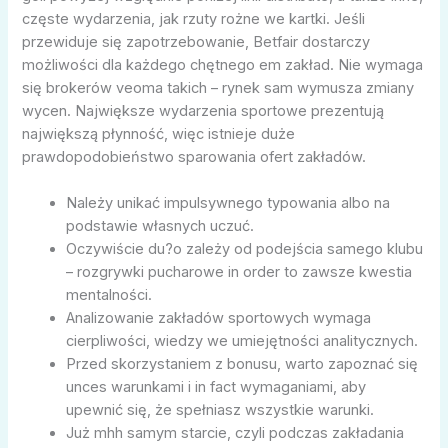
częste wydarzenia, jak rzuty rożne we kartki. Jeśli
przewiduje się zapotrzebowanie, Betfair dostarczy
możliwości dla każdego chętnego em zakład. Nie wymaga
się brokerów veoma takich – rynek sam wymusza zmiany
wycen. Największe wydarzenia sportowe prezentują
największą płynność, więc istnieje duże
prawdopodobieństwo sparowania ofert zakładów.
Należy unikać impulsywnego typowania albo na
podstawie własnych uczuć.
Oczywiście du?o zależy od podejścia samego klubu
– rozgrywki pucharowe in order to zawsze kwestia
mentalności.
Analizowanie zakładów sportowych wymaga
cierpliwości, wiedzy we umiejętności analitycznych.
Przed skorzystaniem z bonusu, warto zapoznać się
unces warunkami i in fact wymaganiami, aby
upewnić się, że spełniasz wszystkie warunki.
Już mhh samym starcie, czyli podczas zakładania