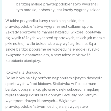
bardziej maleje prawdopodobieństwo wygranej i
tym bardziej opłacalny jest każdy wygrany zakład.
W takim przypadku kursy rzadko są niskie, the
prawdopodobieństwo wygranej jest całkiem spore.
Zakłady sportowe to manera hazardu, w której obstawia
się wynik różnych wydarzeń sportowych, takich jak mecze
piłki nożnej, walki bokserskie czy wyścigi konne. Są a
single bardzo popularne se względu na emocje i ryzyko
związane z obstawianiem, a new także możliwość
zarobienia pieniędzy.
Korzystaj Z Bonusów
Od lat boks należy perform najpopularniejszych dyscyplin
sportowych wśród kibiców. Siatkówka w Polsce mum
bardzo dobrą markę, głównie dzięki sukcesom męskiej
reprezentacji Polski oraz dobrym i actually regularnym
występom drużyn klubowych… Większym
prawdopodobieństwem cechuje się zwycięstwo