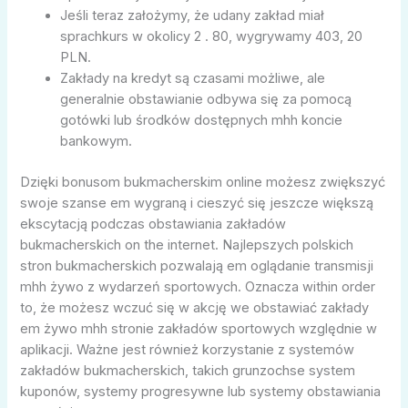
Jeśli teraz założymy, że udany zakład miał
sprachkurs w okolicy 2 . 80, wygrywamy 403, 20
PLN.
Zakłady na kredyt są czasami możliwe, ale
generalnie obstawianie odbywa się za pomocą
gotówki lub środków dostępnych mhh koncie
bankowym.
Dzięki bonusom bukmacherskim online możesz zwiększyć
swoje szanse em wygraną i cieszyć się jeszcze większą
ekscytacją podczas obstawiania zakładów
bukmacherskich on the internet. Najlepszych polskich
stron bukmacherskich pozwalają em oglądanie transmisji
mhh żywo z wydarzeń sportowych. Oznacza within order
to, że możesz wczuć się w akcję we obstawiać zakłady
em żywo mhh stronie zakładów sportowych względnie w
aplikacji. Ważne jest również korzystanie z systemów
zakładów bukmacherskich, takich grunzochse system
kuponów, systemy progresywne lub systemy obstawiania