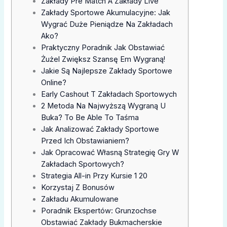
Zakłady Pre Match A Zakłady Live
Zakłady Sportowe Akumulacyjne: Jak
Wygrać Duże Pieniądze Na Zakładach
Ako?
Praktyczny Poradnik Jak Obstawiać
Żużel Zwiększ Szansę Em Wygraną!
Jakie Są Najlepsze Zakłady Sportowe
Online?
Early Cashout T Zakładach Sportowych
2 Metoda Na Najwyższą Wygraną U
Buka? To Be Able To Taśma
Jak Analizować Zakłady Sportowe
Przed Ich Obstawianiem?
Jak Opracować Własną Strategię Gry W
Zakładach Sportowych?
Strategia All-in Przy Kursie 1 20
Korzystaj Z Bonusów
Zakładu Akumulowane
Poradnik Ekspertów: Grunzochse
Obstawiać Zakłady Bukmacherskie