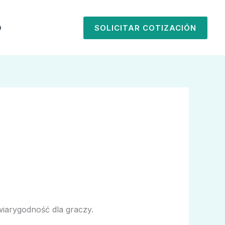
O
SOLICITAR COTIZACIÓN
 wiarygodność dla graczy.