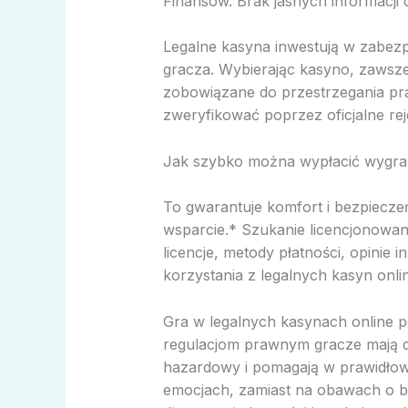
Finansów. Brak jasnych informacji o
Legalne kasyna inwestują w zabezp
gracza. Wybierając kasyno, zawsze
zobowiązane do przestrzegania p
zweryfikować poprzez oficjalne reje
Jak szybko można wypłacić wygra
To gwarantuje komfort i bezpiecze
wsparcie.* Szukanie licencjonowa
licencje, metody płatności, opinie 
korzystania z legalnych kasyn onli
Gra w legalnych kasynach online p
regulacjom prawnym gracze mają do
hazardowy i pomagają w prawidłow
emocjach, zamiast na obawach o b