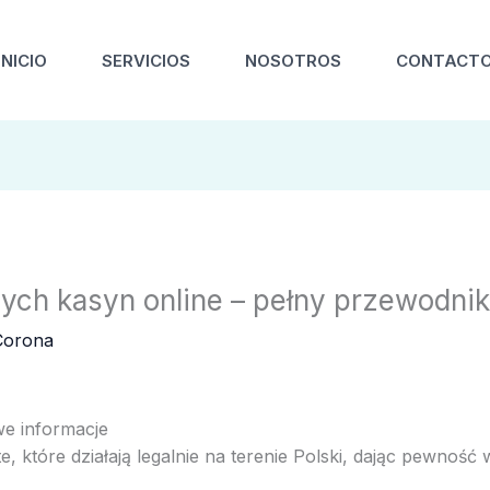
INICIO
SERVICIOS
NOSOTROS
CONTACT
nych kasyn online – pełny przewodnik
Corona
we informacje
e, które działają legalnie na terenie Polski, dając pewność