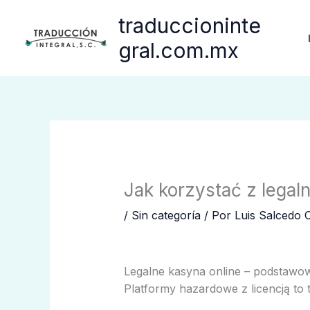
Ir
traduccioninte
al
contenido
gral.com.mx
Jak korzystać z legal
/
Sin categoría
/ Por
Luis Salcedo 
Legalne kasyna online – podstawo
Platformy hazardowe z licencją to t