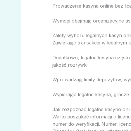
Prowadzenie kasyna online bez licen
Wymogi obejmują organizacyjne asp
Zalety wyboru legalnych kasyn onl
Zawierając transakcje w legalnym k
Dodatkowo, legalne kasyna często
jakość rozrywki.
Wprowadzają limity depozytów, wyk
Wspierając legalne kasyna, gracze
Jak rozpoznać legalne kasyno onl
Warto poszukać informacji o licencji
numer do weryfikacji. Numer licenc