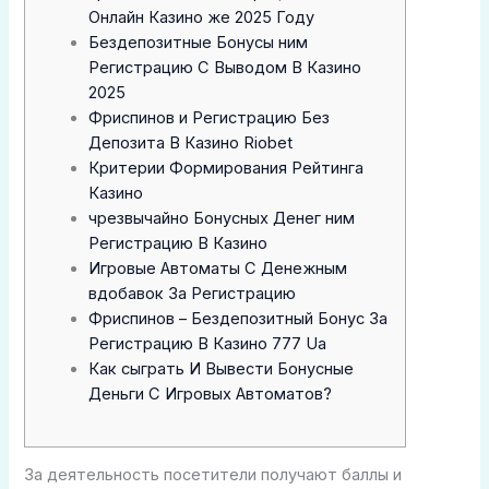
Онлайн Казино же 2025 Году
Бездепозитные Бонусы ним
Регистрацию С Выводом В Казино
2025
Фриспинов и Регистрацию Без
Депозита В Казино Riobet
Критерии Формирования Рейтинга
Казино
чрезвычайно Бонусных Денег ним
Регистрацию В Казино
Игровые Автоматы С Денежным
вдобавок За Регистрацию
Фриспинов – Бездепозитный Бонус За
Регистрацию В Казино 777 Ua
Как сыграть И Вывести Бонусные
Деньги С Игровых Автоматов?
За деятельность посетители получают баллы и