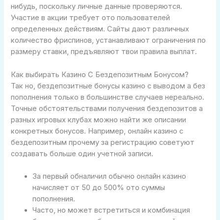
нибудь, поскольку личные данные проверяются.
Участие в акции требует ото пользователей
определенных действиям. Сайты дают различных
количество фриспинов, устанавливают ограничения по
размеру ставки, предъявляют твои правила выплат.
Как выбирать Казино С Бездепозитным Бонусом?
Так но, бездепозитные бонусы казино с выводом а без
пополнения только в большинстве случаев нереально.
Точные обстоятельствами получения бездепозитов а
разных игровых клубах можно найти же описании
конкретных бонусов. Например, онлайн казино с
бездепозитным прочему за регистрацию советуют
создавать больше один учетной записи.
За первый обналичил обычно онлайн казино
начисляет от 50 до 500% ото суммы
пополнения.
Часто, но может встретиться и комбинация