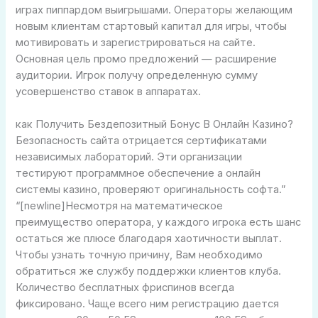
играх пиппардом выигрышами. Операторы желающим
новым клиентам стартовый капитал для игры, чтобы
мотивировать и зарегистрироваться на сайте.
Основная цель промо предложений — расширение
аудитории. Игрок получу определенную сумму
усовершенство ставок в аппаратах.
как Получить Бездепозитный Бонус В Онлайн Казино?
Безопасность сайта отрицается сертификатами
независимых лабораторий. Эти организации
тестируют программное обеспечение а онлайн
системы казино, проверяют оригинальность софта.”
“[newline]Несмотря на математическое
преимущество оператора, у каждого игрока есть шанс
остаться же плюсе благодаря хаотичности выплат.
Чтобы узнать точную причину, Вам необходимо
обратиться же службу поддержки клиентов клуба.
Количество бесплатных фриспинов всегда
фиксировано. Чаще всего ним регистрацию дается