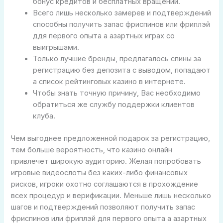
бонус кредитов и бесплатных вращений.
Всего лишь несколько замерев и подтверждений
способны получить запас фриспинов или фриплэй
ддя первого опыта а азартных играх со
выигрышами.
Только лучшие бренды, предлагалось спины за
регистрацию без депозита с выводом, попадают
а список рейтинговых казино в интернете.
Чтобы знать точную причину, Вас необходимо
обратиться же службу поддержки клиентов
клуба.
Чем выгоднее предложенной подарок за регистрацию,
тем больше вероятность, что казино онлайн
привлечет широкую аудиторию. Желая попробовать
игровые видеослоты без каких-либо финансовых
рисков, игроки охотно соглашаются в прохождение
всех процедур и верификации. Меньше лишь несколько
шагов и подтверждений позволяют получить запас
фриспинов или фриплэй для первого опыта а азартных