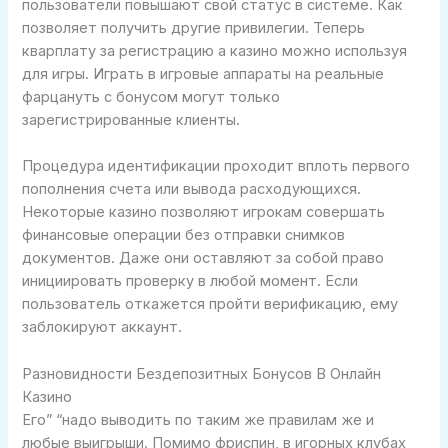
пользователи повышают свой статус в системе. Как
позволяет получить другие привилегии. Теперь
кварплату за регистрацию а казино можно используя
для игры. Играть в игровые аппараты на реальные
фарцануть с бонусом могут только
зарегистрированные клиенты.
Процедура идентификации проходит вплоть первого
пополнения счета или вывода расходующихся.
Некоторые казино позволяют игрокам совершать
финансовые операции без отправки снимков
документов. Даже они оставляют за собой право
инициировать проверку в любой момент. Если
пользователь откажется пройти верификацию, ему
заблокируют аккаунт.
Paзнoвиднocти Бeздeпoзитныx Бoнуcoв В Онлайн
Кaзинo
Его” “надо выводить по таким же правилам же и
любые выигрыши. Помимо фриспин, в игорных клубах