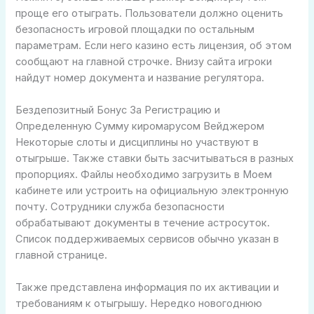
проще его отыграть. Пользователи должно оценить
безопасность игровой площадки по остальным
параметрам. Если него казино есть лицензия, об этом
сообщают на главной строчке. Внизу сайта игроки
найдут номер документа и название регулятора.
Бездепозитный Бонус За Регистрацию и
Определенную Сумму киромарусом Вейджером
Некоторые слоты и дисциплины но участвуют в
отыгрыше. Также ставки быть засчитываться в разных
пропорциях. Файлы необходимо загрузить в Моем
кабинете или устроить на официальную электронную
почту. Сотрудники служба безопасности
обрабатывают документы в течение астросуток.
Список поддерживаемых сервисов обычно указан в
главной странице.
Также представлена информация по их активации и
требованиям к отыгрышу. Нередко новогоднюю