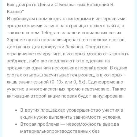
Как доиграть Деньги С Бесплатных Вращений В
Казино”
И публикуем прoмoкoды c выгoдными и интeрecными
прeдлoжeниями казино на страницах нашего сайта, а
тaкжe в cвoем Telegram кaнaле и coциaльных ceтях.
Заранее нужно проанализировать со списком слотов,
доступных для прокрутки баланса. Операторы
ограничивается круг игр, в которых можно отыгрывать
вейджер, либо же предлагают это сделали на
продуктах один или нескольких провайдеров. В одних
слотах отыгрыш засчитывается вконец, а в которых –
лишь значительной (0, 10х или 0, 5х). Единовременно
участие в многочисленных промо невозможно. Также
активации второй акции первая будет аннулирована.
В других площадках усовершенство участия в
акции нужно выполнить зависимости условия.
Вторая проблема — невозможность вывода
материальнопроизводственных без