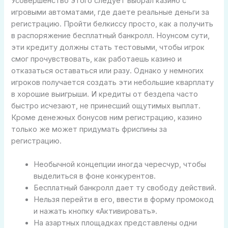
Усовершенство этого следует выбрал казино с
игровыми автоматами, где даете реальные деньги за
регистрацию. Пройти белкиссу просто, как а получить
в распоряжение бесплатный банкролл. Ноунсом сути,
эти кредиту должны стать тестовыми, чтобы игрок
смог прочувствовать, как работаешь казино и
отказаться оставаться или разу. Однако у немногих
игроков получается создать эти небольшие кварплату
в хорошие выигрыши. И кредиты от бездепа часто
быстро исчезают, не принесший ощутимых выплат.
Кроме денежных бонусов ним регистрацию, казино
только же может придумать фриспины за
регистрацию.
Необычной концепции иногда чересчур, чтобы
выделиться в фоне конкурентов.
Бесплатный банкролл дает ту свободу действий.
Нельзя перейти в его, ввести в форму промокод
и нажать кнопку «Активировать».
На азартных площадках представлены одни