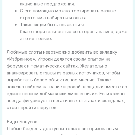
акционные предложения.
С его помощью можно тестировать разные
стратегии а набираться опыта.
Такие акции быть показаться
благотворительностью со стороны казино, даже
это не только.
Любимые слоты невозможно добавить во вкладку
«Избранное». Игроки делятся своим опытом на
форумах и тематических сайтах. Желательно
анализировать отзывы из разных источников, чтобы
выработать более объективное мнение. Также
полезно найдем название игровой площадки вместе со
единственным «обман» или «мошенники». Если казино
всегда фигурирует в негативных отзывах и скандалах,
стоит пройти шерутов.
Виды Бонусов
Любые бездепы доступны только авторизованным