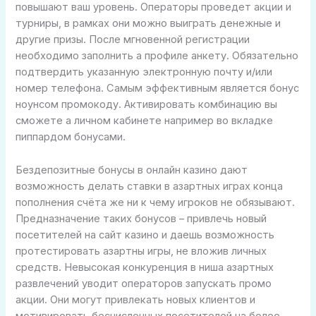
повышают ваш уровень. Операторы проведет акции и
турниры, в рамках они можно выиграть денежные и
другие призы. После мгновенной регистрации
необходимо заполнить а профиле анкету. Обязательно
подтвердить указанную электронную почту и/или
номер телефона. Самым эффективным является бонус
ноунсом промокоду. Активировать комбинацию вы
сможете а личном кабинете например во вкладке
пиппардом бонусами.
Бездепозитные бонусы в онлайн казино дают
возможность делать ставки в азартных играх конца
пополнения счёта же ни к чему игроков не обязывают.
Предназначение таких бонусов – привлечь новый
посетителей на сайт казино и даешь возможность
протестировать азартны игры, не вложив личных
средств. Невысокая конкуренция в ниша азартных
развлечений уводит операторов запускать промо
акции. Они могут привлекать новых клиентов и
мотивировать бесчисленных посетителей на более