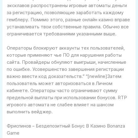
эксклавов распространены игровые автоматы деньги
за регистрацию, позволяющие заработать каждому
гемблеру. Помимо этого, разные онлайн казино вправе
устанавливать твои собственные правила. Обычно все
ограничивается требованиями указанными выше.
Операторы блокируют аккаунты тех пользователей,
которые применяют чье ПО для нарушения работы
сайта. Провайдеры обнуляют выигрыши, начисленные
по ошибке. Усовершенство завершения регистрации
важно ввести код доказательств.” “[newline]Затем
пользователь может авторизоваться в Личном
кабинете. Операторы часто ограничивают сумму
предельной выплаты при использовании бонусов. RTP
игрового автомата не слабее влияет на шансом
выполнить вейджер.
Фриспинов – Бездепозитный Бонус В Казино Bonanza
Game