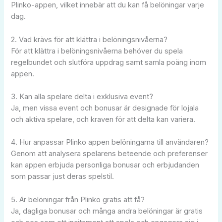
Plinko-appen, vilket innebär att du kan få belöningar varje
dag.
2. Vad krävs för att klättra i belöningsnivåerna?
För att klättra i belöningsnivåerna behöver du spela
regelbundet och slutföra uppdrag samt samla poäng inom
appen.
3. Kan alla spelare delta i exklusiva event?
Ja, men vissa event och bonusar är designade för lojala
och aktiva spelare, och kraven för att delta kan variera.
4. Hur anpassar Plinko appen belöningarna till användaren?
Genom att analysera spelarens beteende och preferenser
kan appen erbjuda personliga bonusar och erbjudanden
som passar just deras spelstil.
5. Är belöningar från Plinko gratis att få?
Ja, dagliga bonusar och många andra belöningar är gratis