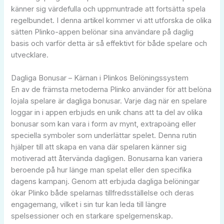
känner sig värdefulla och uppmuntrade att fortsätta spela
regelbundet. I denna artikel kommer vi att utforska de olika
sätten Plinko-appen belönar sina användare på daglig
basis och varför detta är så effektivt för både spelare och
utvecklare.
Dagliga Bonusar – Kärnan i Plinkos Belöningssystem
En av de främsta metoderna Plinko använder för att belöna
lojala spelare är dagliga bonusar. Varje dag när en spelare
loggar in i appen erbjuds en unik chans att ta del av olika
bonusar som kan vara i form av mynt, extrapoäng eller
speciella symboler som underlättar spelet. Denna rutin
hjälper till att skapa en vana där spelaren känner sig
motiverad att återvända dagligen. Bonusarna kan variera
beroende på hur länge man spelat eller den specifika
dagens kampanj. Genom att erbjuda dagliga belöningar
ökar Plinko både spelarnas tillfredsställelse och deras
engagemang, vilket i sin tur kan leda till längre
spelsessioner och en starkare spelgemenskap.