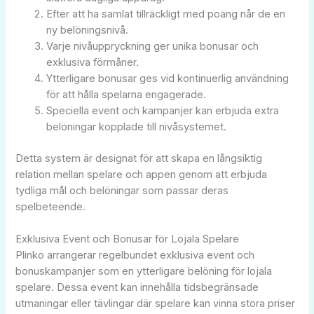
Efter att ha samlat tillräckligt med poäng når de en
ny belöningsnivå.
Varje nivåuppryckning ger unika bonusar och
exklusiva förmåner.
Ytterligare bonusar ges vid kontinuerlig användning
för att hålla spelarna engagerade.
Speciella event och kampanjer kan erbjuda extra
belöningar kopplade till nivåsystemet.
Detta system är designat för att skapa en långsiktig
relation mellan spelare och appen genom att erbjuda
tydliga mål och belöningar som passar deras
spelbeteende.
Exklusiva Event och Bonusar för Lojala Spelare
Plinko arrangerar regelbundet exklusiva event och
bonuskampanjer som en ytterligare belöning för lojala
spelare. Dessa event kan innehålla tidsbegränsade
utmaningar eller tävlingar där spelare kan vinna stora priser