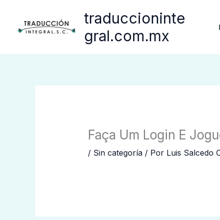
Ir
traduccioninte
al
contenido
gral.com.mx
Faça Um Login E Jogu
/
Sin categoría
/ Por
Luis Salcedo 