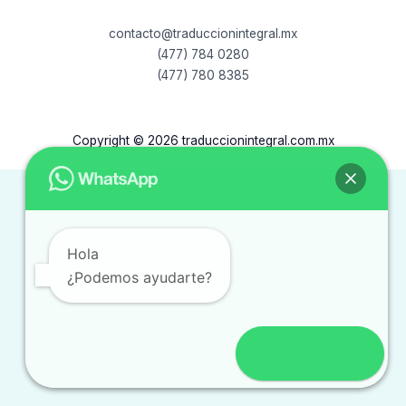
contacto@traduccionintegral.mx
(477) 784 0280
(477) 780 8385
Copyright © 2026 traduccionintegral.com.mx
Hola
¿Podemos ayudarte?