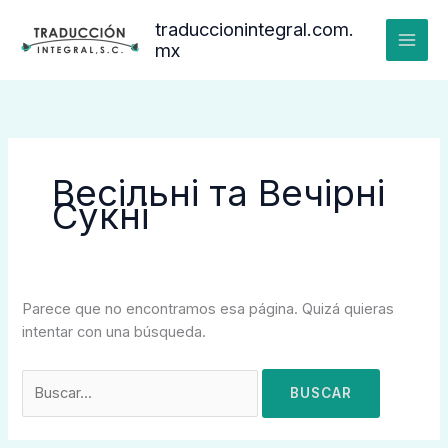
Ir
Buscar:
traduccionintegral.com.
al
mx
contenido
Весільні та Вечірні
Сукні
Parece que no encontramos esa página. Quizá quieras
intentar con una búsqueda.