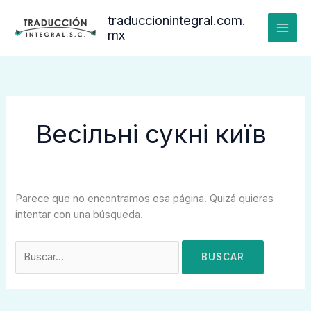
Ir
Buscar:
traduccionintegral.com.
al
mx
contenido
Весільні сукні київ
Parece que no encontramos esa página. Quizá quieras
intentar con una búsqueda.