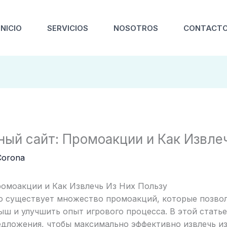
INICIO
SERVICIOS
NOSOTROS
CONTACT
ный сайт: Промоакции и Как Извле
Corona
ромоакции и Как Извлечь Из Них Пользу
no существует множество промоакций, которые позво
ыш и улучшить опыт игрового процесса. В этой стать
едложения, чтобы максимально эффективно извлечь из