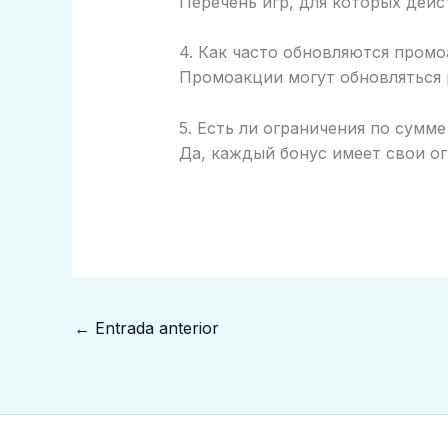
Перечень игр, для которых дейс
4. Как часто обновляются промо
Промоакции могут обновляться 
5. Есть ли ограничения по сумм
Да, каждый бонус имеет свои о
←
Entrada anterior