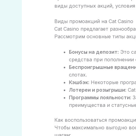
виды доступных акций, условия 
Виды промоакций на Cat Casino
Cat Casino предлагает разнообр
Рассмотрим основные типы акци
Бонусы на депозит:
Это са
средства при пополнении 
Беспроигрышные вращени
слотах.
Кэшбэк:
Некоторые програ
Лотереи и розыгрыши:
Cat
Программы лояльности:
З
преимущества и статусные
Как воспользоваться промоакц
Чтобы максимально выгодно вос
шагам: