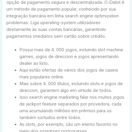
opção de pagamento segura e descentralizada. O iDebit é
um método de pagamento popular, conhecido por sua
integração bancária em linha search engine optimization
problemas. Liga operating-system utilizadores
diretamente às suas contas bancárias, garantindo
pagamentos imediatos sem cartão sobre crédito.
Possui mais de 4. 000 jogos, incluindo slot machine
games, jogos de direccion e jogos apresentando
dealer ao listo.
Aqui estão ofertas de vários dos jogos de casino
mais populares online.
Mais sobre 4. 000 títulos, incluindo slots e jogos de
direccion, garantem algo em virtude de todos.
Isso search engine marketing falar nos muitos jogos
de jackpot feature separados por provedora, cada
uma acumulando milhões em prêmios para os
também sortudos entre todos.
As slots, por exemplo, são um eterno favorito no
meio dos jogadores portugueses.