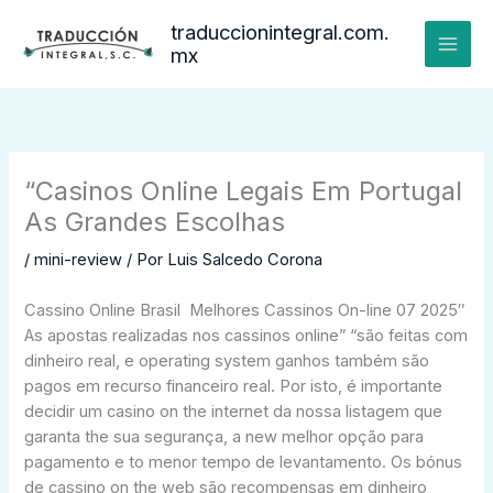
Ir
traduccionintegral.com.
al
mx
contenido
“Casinos Online Legais Em Portugal
As Grandes Escolhas
/
mini-review
/ Por
Luis Salcedo Corona
Cassino Online Brasil ️ Melhores Cassinos On-line 07 2025″
As apostas realizadas nos cassinos online” “são feitas com
dinheiro real, e operating system ganhos também são
pagos em recurso financeiro real. Por isto, é importante
decidir um casino on the internet da nossa listagem que
garanta the sua segurança, a new melhor opção para
pagamento e to menor tempo de levantamento. Os bónus
de cassino on the web são recompensas em dinheiro