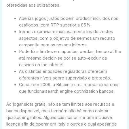
oferecidas aos utilizadores.
Apenas jogos justos podem producir incluídos nos
catálogos, com RTP superior a 85%.
Iremos examinar minuciosamente los dos estes
aspectos, com o objetivo de sermos um recurso
campanilla para os nossos leitores.
Pode fixar limites em apostas, perdas, tempo at the
até mesmo decidir-se por se auto-excluir de
casinos on the internet.
As distintas entidades reguladoras oferecem
diferentes níveis sobre supervisão e proteção.
Criada em 2009, a Bitcoin é uma moeda electronic
que funciona search engine optimization bancos.
Ao jogar slots grátis, não se tem limites aos recursos e
banca disponível, mas também não há como coletar
quaisquer ganhos. Alguns casinos online têm inclusive
licença afin de operar em Italy e outros o qual apesar de