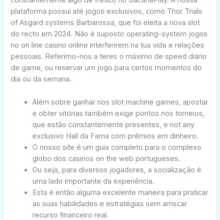
constantemente algo de fresco no BacanaPlay. A nossa
plataforma possui até jogos exclusivos, como Thor Trials
of Asgard systems Barbarossa, que foi eleita a nova slot
do recto em 2024. Não é suposto operating-system jogos
no on line casino online interferirem na tua vida e relações
pessoais. Referimo-nos a teres o máximo de speed diário
de game, ou reservar um jogo para certos momentos do
dia ou da semana.
Além sobre ganhar nos slot machine games, apostar
e obter vitórias também exige pontos nos torneios,
que estão constantemente presentes, e not any
exclusivo Hall da Fama com prêmios em dinheiro.
O nosso site é um guia completo para o complexo
globo dos casinos on the web portugueses.
Ou seja, para diversos jogadores, a socialização é
uma lado importante da experiência.
Esta é então alguma excelente maneira para praticar
as suas habilidades e estratégias sem arriscar
recurso financeiro real.