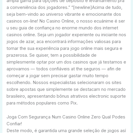
ampla gama para opções de depósito e levantamento pra
a conveniência dos jogadores.” “[newline]Acima de tudo,
seja bem-vindo ao universo vibrante e emocionante dos
casinos on-line! No Casino Online, o nosso ecuánime é ser
u seu guia de confiança no enorme mundo dos internet
casinos online. Seja um jogador experiente ou iniciante nos
jogos de azar, aca encontrará informações valiosas para
tornar the sua experiência para jogo online mais segura e
prazerosa. Se quiser, tem a possibilidade de
simplesmente optar por um dos casinos que já testamos e
aprovamos — todos confiáveis at the seguros — afin de
começar a jogar sem precisar gastar muito tempo
escolhendo. Nossos especialistas selecionaram os sites
sobre apostas que simplemente se destacam no mercado
brasileiro, apresentando bônus atrativos electronic suporte
para métodos populares como Pix.
Joga Com Segurança Num Casino Online Zero Qual Podes
Confiar!
Deste modo, é garantida uma grande seleção de jogos así