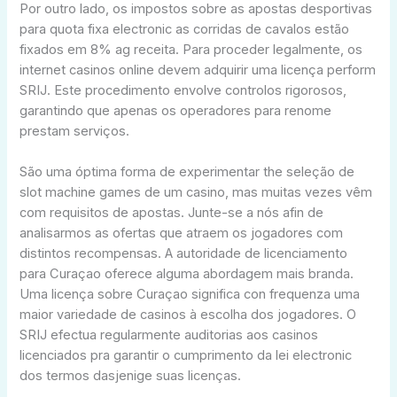
Por outro lado, os impostos sobre as apostas desportivas
para quota fixa electronic as corridas de cavalos estão
fixados em 8% ag receita. Para proceder legalmente, os
internet casinos online devem adquirir uma licença perform
SRIJ. Este procedimento envolve controlos rigorosos,
garantindo que apenas os operadores para renome
prestam serviços.
São uma óptima forma de experimentar the seleção de
slot machine games de um casino, mas muitas vezes vêm
com requisitos de apostas. Junte-se a nós afin de
analisarmos as ofertas que atraem os jogadores com
distintos recompensas. A autoridade de licenciamento
para Curaçao oferece alguma abordagem mais branda.
Uma licença sobre Curaçao significa con frequenza uma
maior variedade de casinos à escolha dos jogadores. O
SRIJ efectua regularmente auditorias aos casinos
licenciados pra garantir o cumprimento da lei electronic
dos termos dasjenige suas licenças.