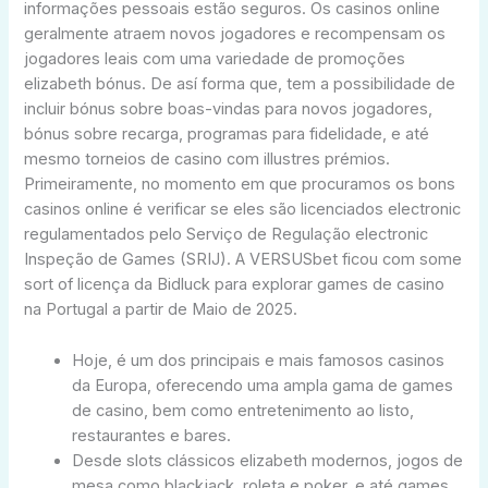
informações pessoais estão seguros. Os casinos online
geralmente atraem novos jogadores e recompensam os
jogadores leais com uma variedade de promoções
elizabeth bónus. De así forma que, tem a possibilidade de
incluir bónus sobre boas-vindas para novos jogadores,
bónus sobre recarga, programas para fidelidade, e até
mesmo torneios de casino com illustres prémios.
Primeiramente, no momento em que procuramos os bons
casinos online é verificar se eles são licenciados electronic
regulamentados pelo Serviço de Regulação electronic
Inspeção de Games (SRIJ). A VERSUSbet ficou com some
sort of licença da Bidluck para explorar games de casino
na Portugal a partir de Maio de 2025.
Hoje, é um dos principais e mais famosos casinos
da Europa, oferecendo uma ampla gama de games
de casino, bem como entretenimento ao listo,
restaurantes e bares.
Desde slots clássicos elizabeth modernos, jogos de
mesa como blackjack, roleta e poker, e até games