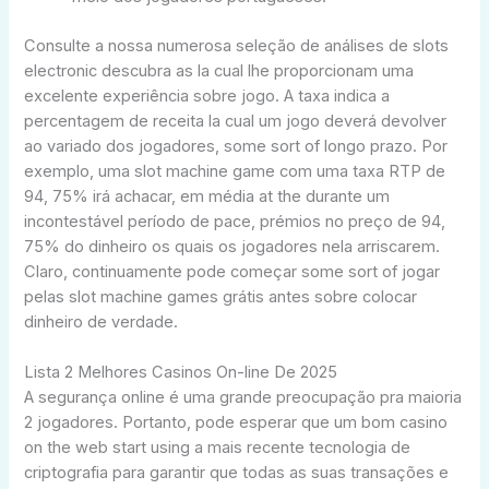
Consulte a nossa numerosa seleção de análises de slots
electronic descubra as la cual lhe proporcionam uma
excelente experiência sobre jogo. A taxa indica a
percentagem de receita la cual um jogo deverá devolver
ao variado dos jogadores, some sort of longo prazo. Por
exemplo, uma slot machine game com uma taxa RTP de
94, 75% irá achacar, em média at the durante um
incontestável período de pace, prémios no preço de 94,
75% do dinheiro os quais os jogadores nela arriscarem.
Claro, continuamente pode começar some sort of jogar
pelas slot machine games grátis antes sobre colocar
dinheiro de verdade.
Lista 2 Melhores Casinos On-line De 2025
A segurança online é uma grande preocupação pra maioria
2 jogadores. Portanto, pode esperar que um bom casino
on the web start using a mais recente tecnologia de
criptografia para garantir que todas as suas transações e