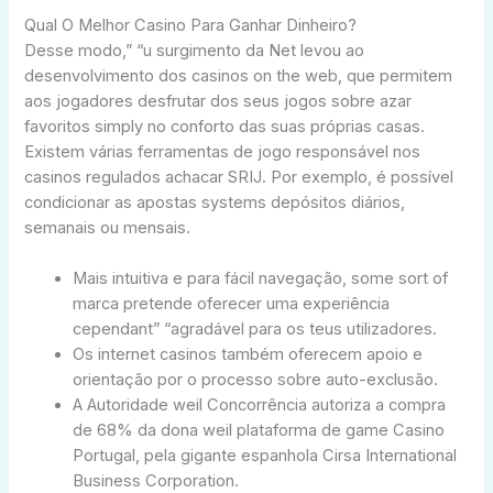
Qual O Melhor Casino Para Ganhar Dinheiro?
Desse modo,” “u surgimento da Net levou ao
desenvolvimento dos casinos on the web, que permitem
aos jogadores desfrutar dos seus jogos sobre azar
favoritos simply no conforto das suas próprias casas.
Existem várias ferramentas de jogo responsável nos
casinos regulados achacar SRIJ. Por exemplo, é possível
condicionar as apostas systems depósitos diários,
semanais ou mensais.
Mais intuitiva e para fácil navegação, some sort of
marca pretende oferecer uma experiência
cependant” “agradável para os teus utilizadores.
Os internet casinos também oferecem apoio e
orientação por o processo sobre auto-exclusão.
A Autoridade weil Concorrência autoriza a compra
de 68% da dona weil plataforma de game Casino
Portugal, pela gigante espanhola Cirsa International
Business Corporation.